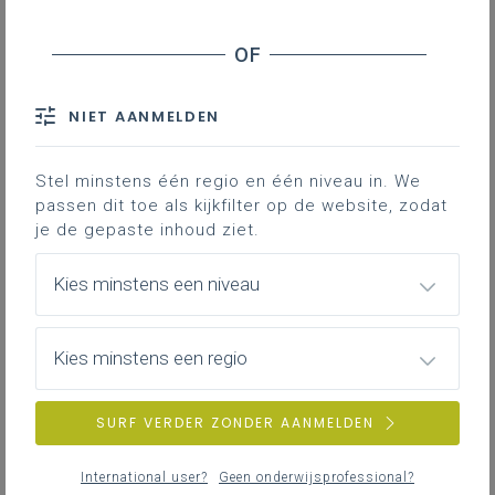
bruikbaar in de praktijk.
NIET AANMELDEN
Organisatie
Leerroutes die logistieke en organisatorische
ondersteuning geven.
Stel minstens één regio en één niveau in. We
passen dit toe als kijkfilter op de website, zodat
je de gepaste inhoud ziet.
Kies minstens een niveau
Coherentie
Leerroutes die de samenhang tussen de
leerplandoelen en disciplines weergeven .
Kies minstens een regio
SURF VERDER ZONDER AANMELDEN
Vakinhoud en -didactiek
International user?
Geen onderwijsprofessional?
Leerroutes die pedagogische, vakinhoudelijke