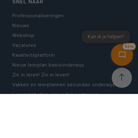
SNEL NAAR
Professionaliseringen
Nieuws
Webshop
Kan ik je helpen?
Vacatures
bèta
Kwaliteitsplatform
Nieuw leerplan basisonderwijs
Zin in leren! Zin in leven!
Vakken en leerplannen secundair onderwijs
Lessentabellen secundair onderwijs
Digitale transformatie
Schoolkalender
Scholenzoeker
Algemene website