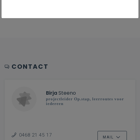
en (vak)didactische ondersteuning geven.
CONTACT
Birja
Steeno
projectleider Op.stap, leerroutes voor
iedereen
0468 21 45 17
MAIL