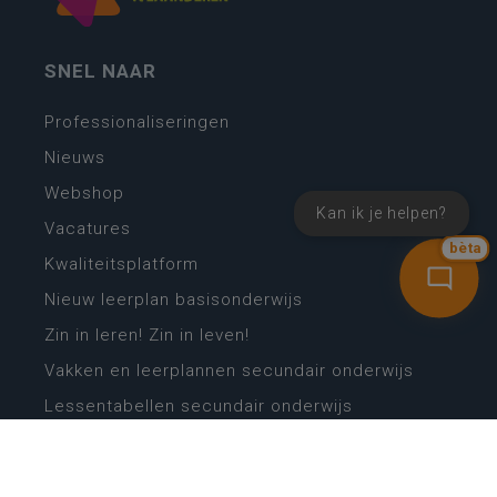
SNEL NAAR
Professionaliseringen
Nieuws
Webshop
Kan ik je helpen?
Vacatures
bèta
Kwaliteitsplatform
Nieuw leerplan basisonderwijs
Zin in leren! Zin in leven!
Vakken en leerplannen secundair onderwijs
Lessentabellen secundair onderwijs
Digitale transformatie
Schoolkalender