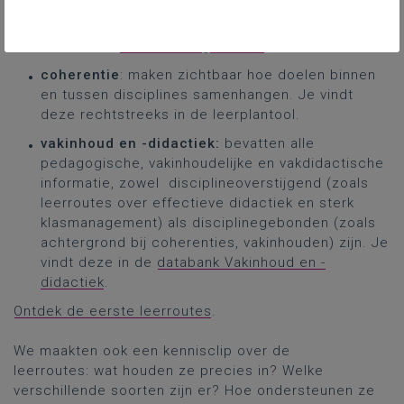
leerplan vorm te geven bv. lestijden, evalueren,
materiële vereisten, differentiatie ... Je vindt
deze in de
databank Organisatie
.
coherentie
: maken zichtbaar hoe doelen binnen
en tussen disciplines samenhangen. Je vindt
deze rechtstreeks in de leerplantool.
vakinhoud en -didactiek:
bevatten alle
pedagogische, vakinhoudelijke en vakdidactische
informatie, zowel disciplineoverstijgend (zoals
leerroutes over effectieve didactiek en sterk
klasmanagement) als disciplinegebonden (zoals
achtergrond bij coherenties, vakinhouden) zijn. Je
vindt deze in de
databank Vakinhoud en -
didactiek
.
Ontdek de eerste leerroutes
.
We maakten ook een kennisclip over de
leerroutes: wat houden ze precies in? Welke
verschillende soorten zijn er? Hoe ondersteunen ze