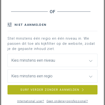
Andere
Begeleidingstrajecten
NIET AANMELDEN
Vormingen
Stel minstens één regio en één niveau in. We
passen dit toe als kijkfilter op de website, zodat
Welzijn op het werk
je de gepaste inhoud ziet.
Tweedaagse basisopleiding
Kies minstens een niveau
aanspreekpunt informatieveiligheid
(AIV&P) & privacy of I&P-coördinator
(IPCO)
Kies minstens een regio
Leernetwerkdag aanspreekpunt
informatieveiligheid
SURF VERDER ZONDER AANMELDEN
Opleiding basiskennis preventieadviseur
(PA3): online reeks
International user?
Geen onderwijsprofessional?
Opleiding basiskennis preventieadviseur