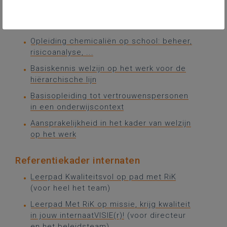
(PA3): live reeks
BA4 - opleiding
Opleiding chemicaliën op school: beheer,
risicoanalyse, ...
Basiskennis welzijn op het werk voor de
hiërarchische lijn
Basisopleiding tot vertrouwenspersonen
in een onderwijscontext
Aansprakelijkheid in het kader van welzijn
op het werk
Referentiekader internaten
Leerpad Kwaliteitsvol op pad met RiK
(voor heel het team)
Leerpad Met RiK op missie, krijg kwaliteit
in jouw internaatVISIE(r)!
(voor directeur
en het beleidsteam)