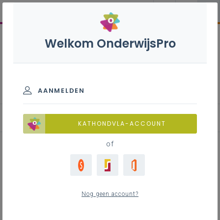
Welkom OnderwijsPro
Aanbod 2026-2027
AANMELDEN
Kwaliteitszorg en strategisch beleid
KATHONDVLA-ACCOUNT
of
Inhoudstafel
Vormingen
Nog geen account?
Welzijn op het werk
Referentiekader internaten