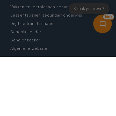
Vakken en leerplannen secundair onderwijs
Kan ik je helpen?
Lessentabellen secundair onderwijs
bèta
Digitale transformatie
Schoolkalender
Scholenzoeker
Algemene website
CONTACT
Wie is wie
Locaties
Algemeen contact
Helpdesk