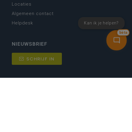
Locaties
Algemeen contact
Helpdesk
Kan ik je helpen?
bèta
NIEUWSBRIEF
SCHRIJF IN
MIJN.
Beheer
Kijkfilter