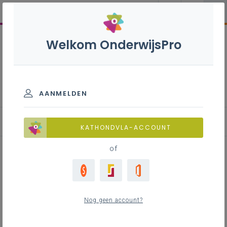
Welkom OnderwijsPro
Goed onderwijs
AANMELDEN
Kansenrijk leren
KATHONDVLA-ACCOUNT
of
Inhoudstafel
Differentiatie
Nog geen account?
Taalgericht vakonderwijs
Specifieke onderwijsbehoeften