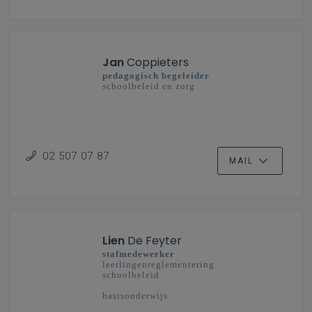
Jan
Coppieters
pedagogisch begeleider
schoolbeleid en zorg
02 507 07 87
MAIL
Lien
De Feyter
stafmedewerker
leerlingenreglementering
schoolbeleid
basisonderwijs