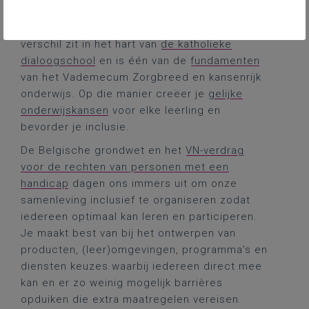
diversiteit van je klasgroep. Omgaan met
verschil en het benutten van de kracht van dat
verschil zit in het hart van
de katholieke
dialoogschool
en is één van de
fundamenten
van het Vademecum Zorgbreed en kansenrijk
onderwijs. Op die manier creëer je
gelijke
onderwijskansen
voor elke leerling en
bevorder je inclusie.
De Belgische grondwet en het
VN-verdrag
voor de rechten van personen met een
handicap
dagen ons immers uit om onze
samenleving inclusief te organiseren zodat
iedereen optimaal kan leren en participeren.
Je maakt best van bij het ontwerpen van
producten, (leer)omgevingen, programma’s en
diensten keuzes waarbij iedereen direct mee
kan en er zo weinig mogelijk barrières
opduiken die extra maatregelen vereisen.