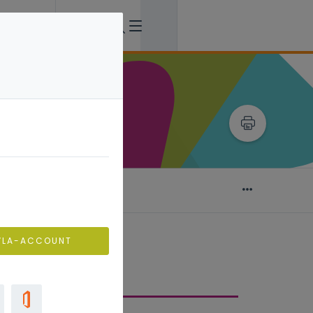
en
kansenrijk leren
VLA-ACCOUNT