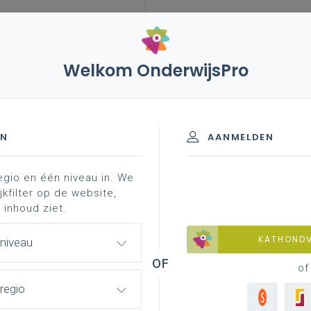
Welkom OnderwijsPro
sen
vademecum zorgbreed en kansenrijk onderwijs
ieve didactiek
EN
AANMELDEN
egio en één niveau in. We
idactiek
doelgericht werken
kwaliteitsvol evaluer
jkfilter op de website,
 inhoud ziet.
KATHOND
 niveau
of
regio
en leraren dagelijks op in. De leraar
zoek uit, maar dat ervaart ook elke