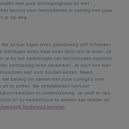
 houden met jouw leerlingengroep en met
chte keuzes voor leermiddelen in overleg met jouw
n je op weg.
ook dat ze hun eigen leren gaandeweg zelf in handen
e leerlingen leren maar leren door
iets
te leren. Je
n je bij het aanbrengen van leerinhouden expliciet
en zelfstandig leren verwerken. Je leert hen leer-
misschien niet voor zouden kiezen. Naast
et van belang om samen met jouw collega’s over
n uit te zetten. We ontwikkelden hiervoor
ktijkvoorbeelden en ondersteuning. Je vindt er tips
school en zo kwaliteitsvol te werken aan doelen uit
appelijk funderend leerplan
.