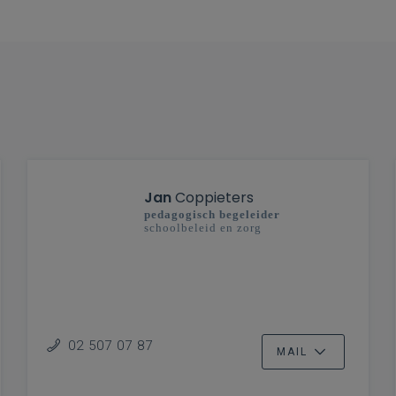
Jan
Coppieters
pedagogisch begeleider
schoolbeleid en zorg
02 507 07 87
MAIL