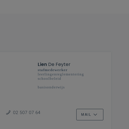
Lien
De Feyter
stafmedewerker
leerlingenreglementering
schoolbeleid
basisonderwijs
02 507 07 64
MAIL