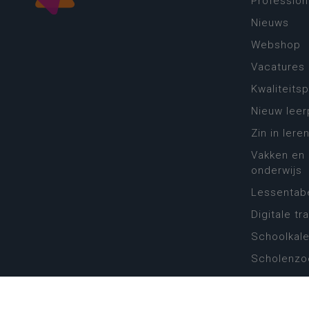
Profession
Nieuws
Webshop
Vacatures
Kwaliteits
Nieuw leer
Zin in leren
Vakken en 
onderwijs
Lessentabe
Digitale tr
Schoolkal
Scholenzo
Algemene 