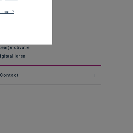
ectieve didactiek
ccount?
essen met effect
eermiddelen
eren leren
lasmanagement
Leer)motivatie
igitaal leren
Contact