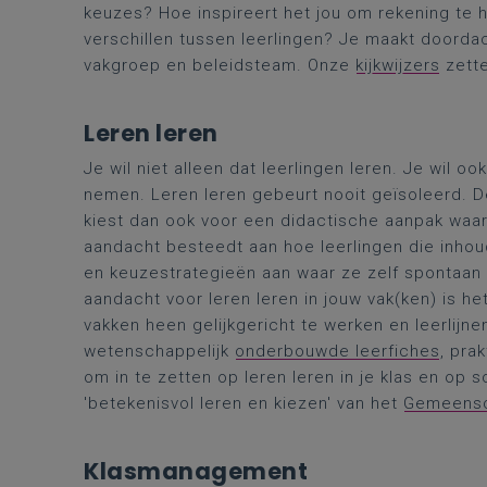
keuzes? Hoe inspireert het jou om rekening te
verschillen tussen leerlingen? Je maakt doorda
vakgroep en beleidsteam. Onze
kijkwijzers
zette
Leren leren
Je wil niet alleen dat leerlingen leren. Je wil 
nemen. Leren leren gebeurt nooit geïsoleerd. D
kiest dan ook voor een didactische aanpak waari
aandacht besteedt aan hoe leerlingen die inhoud
en keuzestrategieën aan waar ze zelf spontaan 
aandacht voor leren leren in jouw vak(ken) is h
vakken heen gelijkgericht te werken en leerlijne
wetenschappelijk
onderbouwde leerfiches
, pra
om in te zetten op leren leren in je klas en op 
'betekenisvol leren en kiezen' van het
Gemeensch
Klasmanagement