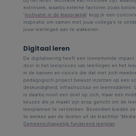
bij het leren. Motivatie kan intrinsiek zijn, waarbi
extrinsiek, waarbij externe factoren zoals beloni
'
motivatie in de klaspraktijk
' krijg je een concr
inspiratie om samen met jouw collega's te ontd
jouw leerlingen aan te wakkeren.
Digitaal leren
De digitalisering heeft een toenemende impact
door in het leerproces van leerlingen en het le
in de kansen en risico’s die dat met zich meebr
pedagogisch project bewust inzetten op een s
deskundigheid, infrastructuur en leermiddelen.
is daarbij nooit een doel op zich, maar een mid
keuzes die je maakt zijn erop gericht om de leer
leerplannen te versterken. Bovendien bieden ze
te werken aan de doelen uit de krachtlijn ‘Mediaw
Gemeenschappelijk funderend leerplan
.