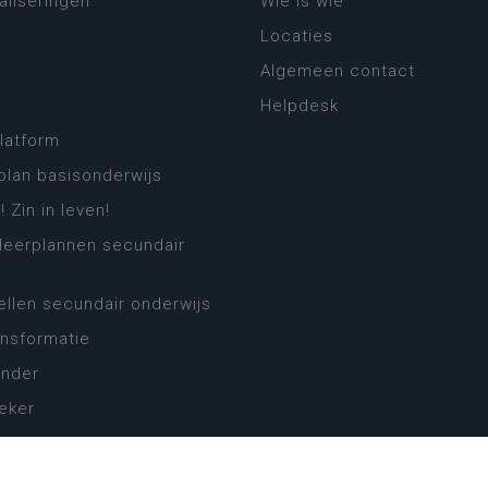
aliseringen
Wie is wie
Locaties
Algemeen contact
Helpdesk
platform
plan basisonderwijs
! Zin in leven!
leerplannen secundair
llen secundair onderwijs
ansformatie
ender
eker
website