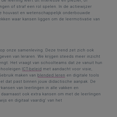
j de leerling leert uit interesse en plezier, of
ngen of straf een rol spelen. In de actiewijzer
ete houvast en wetenschappelijk onderbouwde
ekken waar kansen liggen om de leermotivatie van
 op onze samenleving. Deze trend zet zich ook
sgeven van leraren. We krijgen steeds meer inzicht
engt. Het vraagt van schoolteams dat ze vanuit hun
chooleigen
ICT-beleid
met aandacht voor visie,
 Gebruik maken van
blended leren
en digitale tools
del dat past binnen jouw didactische aanpak. De
kansen van leerlingen in alle vakken en
 daarnaast ook extra kansen om met de leerlingen
ijs en digitaal vaardig’ van het