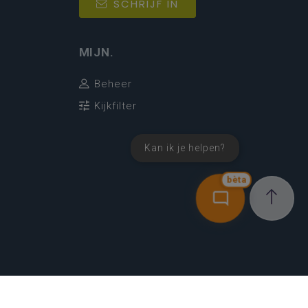
SCHRIJF IN
MIJN.
Beheer
Kijkfilter
Kan ik je helpen?
bèta