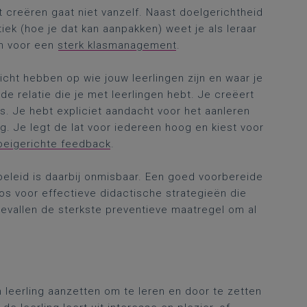
 creëren gaat niet vanzelf. Naast doelgerichtheid
ek (hoe je dat kan aanpakken) weet je als leraar
en voor een
sterk klasmanagement
.
icht hebben op wie jouw leerlingen zijn en waar je
de relatie die je met leerlingen hebt. Je creëert
es. Je hebt expliciet aandacht voor het aanleren
 Je legt de lat voor iedereen hoog en kiest voor
oeigerichte feedback
.
leid is daarbij onmisbaar. Een goed voorbereide
os voor effectieve didactische strategieën die
gevallen de sterkste preventieve maatregel om al
n leerling aanzetten om te leren en door te zetten