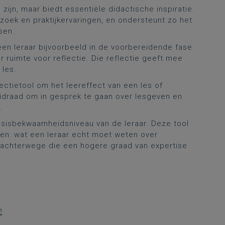
zijn, maar biedt essentiële didactische inspiratie.
oek en praktijkervaringen, en ondersteunt zo het
sen.
een leraar bijvoorbeeld in de voorbereidende fase
er ruimte voor reflectie. Die reflectie geeft mee
 les.
ectietool om het leereffect van een les of
eidraad om in gesprek te gaan over lesgeven en
.
asisbekwaamheidsniveau van de leraar. Deze tool
sen: wat een leraar echt moet weten over
n achterwege die een hogere graad van expertise