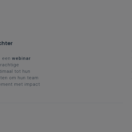
chter
e een
webinar
krachtige
timaal tot hun
tten om hun team
gement met impact