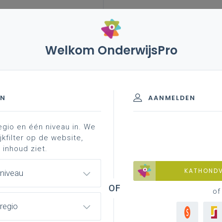
Welkom OnderwijsPro
h-didactische thema's
effectieve didactiek
de
EN
AANMELDEN
egio en één niveau in. We
actieve visual 'lessen met effect'
de elementen van ‘le
jkfilter op de website,
 inhoud ziet.
KATHOND
 niveau
en met effect'
of
regio
 een handig overzicht willen geven van
eratuur en wetenschap steeds weer hoog