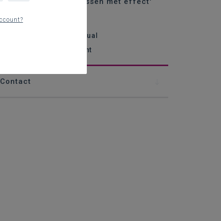
interactieve visual 'lessen met effect'
ccount?
oor wie?
itgangspunten van de visual
nkele symbolen toegelicht
Contact