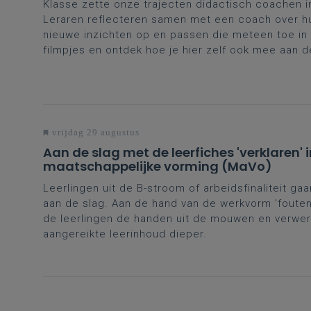
Klasse zette onze trajecten didactisch coachen in
Leraren reflecteren samen met een coach over hu
nieuwe inzichten op en passen die meteen toe in 
filmpjes en ontdek hoe je hier zelf ook mee aan d
vrijdag 29 augustus
Aan de slag met de leerfiches 'verklaren' i
maatschappelijke vorming (MaVo)
L
eerlingen uit de B-stroom of arbeidsfinaliteit ga
aan de slag. Aan de hand van de werkvorm 'foute
de leerlingen de handen uit de mouwen en verwe
aangereikte leerinhoud dieper.