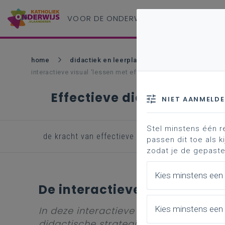
VOOR DE ONDERWIJS
PROFESSIONAL
home
didactiek en leerplannen - so
pedagogisc
interactieve visual 'lessen met effect'
Effectieve didactiek
NIET AANMELD
Stel minstens één r
de kracht van effectieve didactiek
de inter
passen dit toe als ki
zodat je de gepaste
Kies minstens een
De interactieve visual 'less
Kies minstens een 
In deze interactieve visual hebben we
didactische strategieën die in de lit