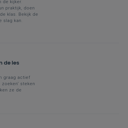
 de kijker.
n praktijk, doen
de klas. Bekijk de
e slag kan.
n de les
an graag actief
n zoeken' steken
rken ze de