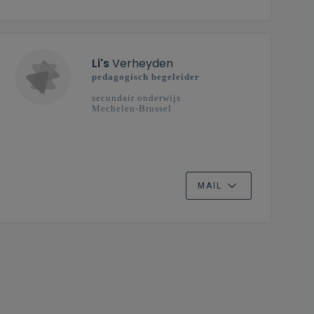
Li's
Verheyden
pedagogisch begeleider
secundair onderwijs
Mechelen-Brussel
MAIL