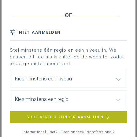
Geen zoekresultaten
Er komen geen items overeen met jouw
NIET AANMELDEN
zoekcriteria.
Probeer een andere zoekopdracht.
Stel minstens één regio en één niveau in. We
passen dit toe als kijkfilter op de website, zodat
je de gepaste inhoud ziet.
Kies minstens een niveau
Kies minstens een regio
SURF VERDER ZONDER AANMELDEN
International user?
Geen onderwijsprofessional?