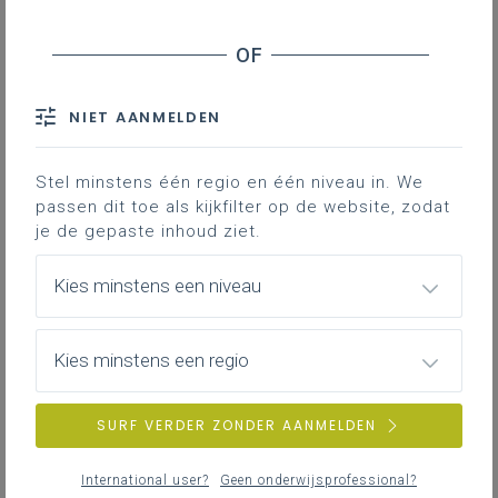
Leerplanpagina’s secundair
leerplan.
Nieuws (tot 12 maanden terug)
Personen
IAC-traject
Professionaliseringen
NIET AANMELDEN
Bronnen
Themapagina’s (mededelingen)
Hier vind je bijkomende informatie en inspiratie bij het uitwerken
Vacatures
van werkplekleren voor jongeren met een IAC-verslag.
Stel minstens één regio en één niveau in. We
passen dit toe als kijkfilter op de website, zodat
je de gepaste inhoud ziet.
IAC-traject
ZOEKEN
Hoe een IAC vormgeven
Kies minstens een niveau
Hoe kan je een IAC vormgeven in het basis- en secundair
wis alle filters en zoektermen
onderwijs?
Kies minstens een regio
SURF VERDER ZONDER AANMELDEN
IAC-traject
IAC en werkplekleren
International user?
Geen onderwijsprofessional?
Hoe kan je een IAC vormgeven bij werkplekleren waaronder