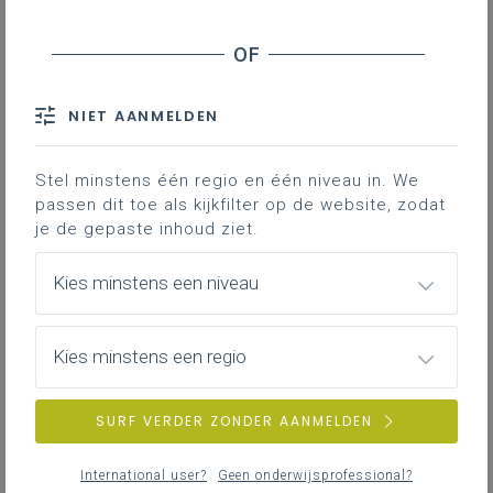
Leerplanpagina’s secundair
leerplan.
Nieuws (tot 12 maanden terug)
Personen
IAC-traject
Professionaliseringen
NIET AANMELDEN
Bronnen
Themapagina’s (mededelingen)
Hier vind je bijkomende informatie en inspiratie bij het uitwerken
Vacatures
van werkplekleren voor jongeren met een IAC-verslag.
Stel minstens één regio en één niveau in. We
passen dit toe als kijkfilter op de website, zodat
je de gepaste inhoud ziet.
IAC-traject
ZOEKEN
Hoe een IAC vormgeven
Kies minstens een niveau
Hoe kan je een IAC vormgeven in het basis- en secundair
wis alle filters en zoektermen
onderwijs?
Kies minstens een regio
SURF VERDER ZONDER AANMELDEN
IAC-traject
IAC en werkplekleren
International user?
Geen onderwijsprofessional?
Hoe kan je een IAC vormgeven bij werkplekleren waaronder