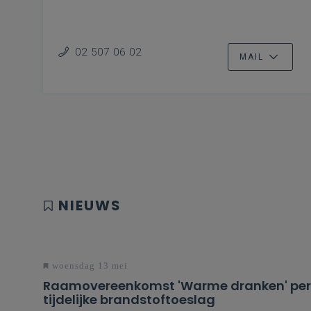
02 507 06 02
MAIL
NIEUWS
woensdag 13 mei
Raamovereenkomst 'Warme dranken' percee
tijdelijke brandstoftoeslag