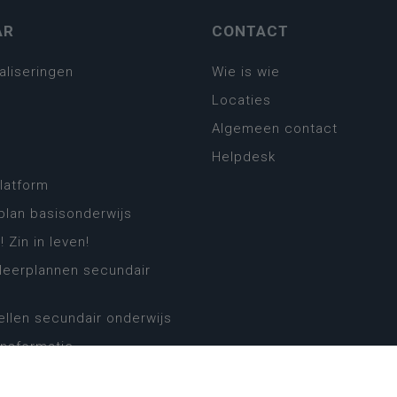
AR
CONTACT
aliseringen
Wie is wie
Locaties
Algemeen contact
Helpdesk
platform
plan basisonderwijs
! Zin in leven!
leerplannen secundair
llen secundair onderwijs
ansformatie
ender