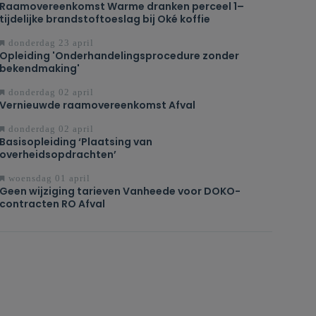
Raamovereenkomst Warme dranken perceel 1–
tijdelijke brandstoftoeslag bij Oké koffie
donderdag 23 april
Opleiding 'Onderhandelingsprocedure zonder
bekendmaking'
donderdag 02 april
Vernieuwde raamovereenkomst Afval
donderdag 02 april
Basisopleiding ‘Plaatsing van
overheidsopdrachten’
woensdag 01 april
Geen wijziging tarieven Vanheede voor DOKO-
contracten RO Afval