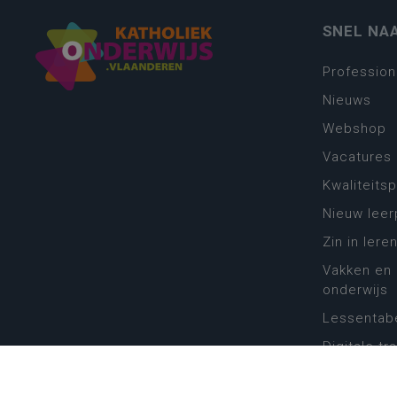
SNEL NA
Profession
Nieuws
Webshop
Vacatures
Kwaliteits
Nieuw leer
Zin in leren
Vakken en 
onderwijs
Lessentabe
Digitale tr
Schoolkal