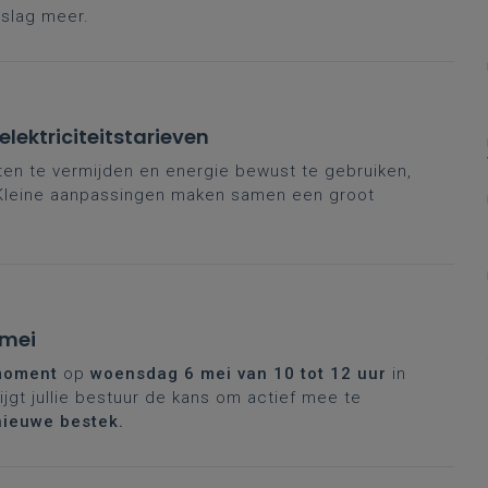
eslag meer.
lektriciteitstarieven
ten te vermijden en energie bewust te gebruiken,
. Kleine aanpassingen maken samen een groot
 mei
moment
op
woensdag 6 mei
van 10 tot 12 uur
in
ijgt jullie bestuur de kans om actief mee te
nieuwe bestek.