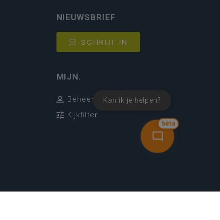
NIEUWSBRIEF
SCHRIJF IN
MIJN.
Beheer
Kan ik je helpen?
Kijkfilter
bèta