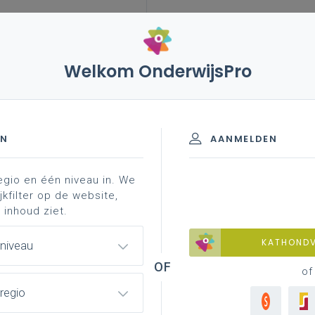
Welkom OnderwijsPro
pbeleid en overheidsopdrachten
EN
AANMELDEN
egio en één niveau in. We
electie en gunning
het bestek
opening en onderz
jkfilter op de website,
 inhoud ziet.
KATHOND
 niveau
of
regio
 evoluties in de wetgeving nauwgezet
-website. Daarnaast organiseert DOKO