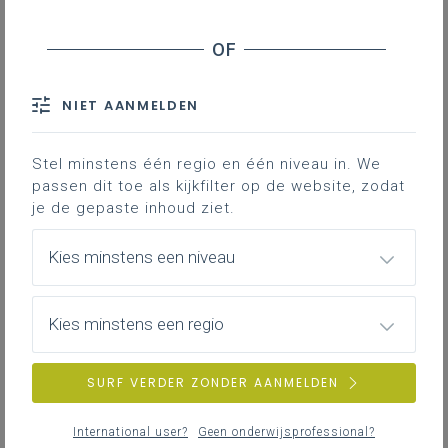
Als een aannemer wil deelnemen
aan een overheidsopdracht werken
moet hij erkend zijn in een bepaalde
NIET AANMELDEN
categorie en prijsklasse. De
prijsklasse geeft aan tot welk
maximaal bedrag de aannemer een
Stel minstens één regio en één niveau in. We
welbepaalde opdracht mag
passen dit toe als kijkfilter op de website, zodat
je de gepaste inhoud ziet.
uitvoeren. De wetgever heeft die
maximale bedragen nu aanzienlijk
Kies minstens een niveau
opgetrokken. De nieuwe bedragen
gelden vanaf 1 juni 2024.
Kies minstens een regio
Maximale bedragen voor de eerste 7 klassen:
Klasse
Max. bedrag
Max. bedrag
SURF VERDER ZONDER AANMELDEN
(excl. btw) tot 1
(excl. btw) vanaf
juni 2024
1 juni 2024
International user?
Geen onderwijsprofessional?