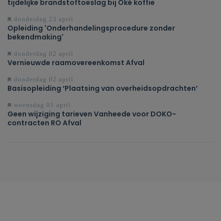
tijdelijke brandstoftoeslag bij Oké koffie
donderdag 23 april
Opleiding 'Onderhandelingsprocedure zonder
bekendmaking'
donderdag 02 april
Vernieuwde raamovereenkomst Afval
donderdag 02 april
Basisopleiding ‘Plaatsing van overheidsopdrachten’
woensdag 01 april
Geen wijziging tarieven Vanheede voor DOKO-
contracten RO Afval