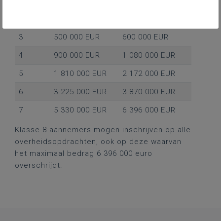
1
135 000 EUR
162 000 EUR
2
275 000 EUR
330 000 EUR
3
500 000 EUR
600 000 EUR
4
900 000 EUR
1 080 000 EUR
5
1 810 000 EUR
2 172 000 EUR
6
3 225 000 EUR
3 870 000 EUR
7
5 330 000 EUR
6 396 000 EUR
Klasse 8-aannemers mogen inschrijven op alle
overheidsopdrachten, ook op deze waarvan
het maximaal bedrag 6 396 000 euro
overschrijdt.