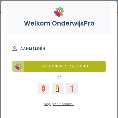
Welkom OnderwijsPro
Overheidsopdrachten
AANMELDEN
Erkenning aannemers
KATHONDVLA-ACCOUNT
of
Inhoudstafel
Nog geen account?
Contact