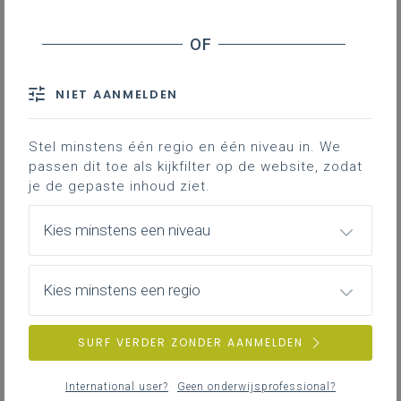
Is er in een basisoptie geen voorafname als
leerlingen gedurende min. 5 uur/week
specifieke inhouden hebben meegekregen?
NIET AANMELDEN
Is het onderscheid tussen studierichtingen in
Stel minstens één regio en één niveau in. We
de domeingebonden doorstroomfinaliteit (D-
passen dit toe als kijkfilter op de website, zodat
finaliteit) en de dubbele finaliteit (D/A-
finaliteit) soms niet te groot?
je de gepaste inhoud ziet.
Kies minstens een niveau
Op welke manier kan de school het
Gemeenschappelijk funderend leerplan
evalueren?
Kies minstens een regio
Vanuit de leerplannen lijkt de keuze voor een
SURF VERDER ZONDER AANMELDEN
domeinoverschrijdende studierichting in de
doorstroomfinaliteit van de 2de graad meer
International user?
Geen onderwijsprofessional?
bepalend dan vroeger. Is dat niet vreemd