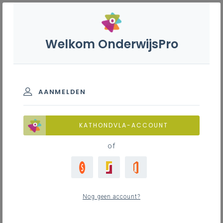
Welkom OnderwijsPro
Filter
Observerende en oriënterende
eerste graad
AANMELDEN
Alle
11
FAQ
KATHONDVLA-ACCOUNT
Algemeen
2
of
Overgang van de 1ste naar de 2de graad
7
In welke mate spelen de resultaten op
wiskunde, Nederlands, natuurwetenschappen
Over de 2de graad
2
en moderne vreemde talen een rol in de
Nog geen account?
oriëntatie van leerlingen naar een finaliteit op
het einde van de 1ste graad?