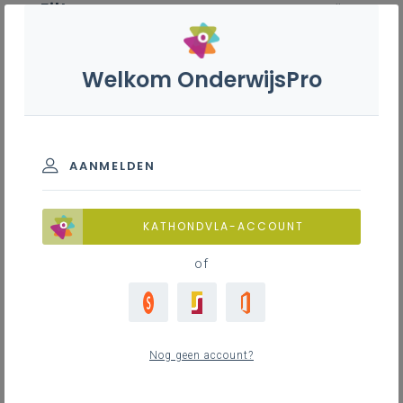
Filter
wis alle
ZOEK TOT 12 MAANDEN TERUG
Welkom OnderwijsPro
Frans - 2de graad - D/A-
finaliteit
AANMELDEN
TOON RESULTATEN
KATHONDVLA-ACCOUNT
of
Nieuws
24
nieuwste
Nog geen account?