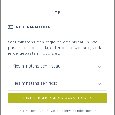
dinsdag 2 juni 2026
Vacature pedagogisch begeleider Moderne
vreemde talen - werkingsgebied Limburg
NIET AANMELDEN
maandag 25 mei 2026
Stel minstens één regio en één niveau in. We
Faites le plein de français pendant les vacances !
passen dit toe als kijkfilter op de website, zodat
je de gepaste inhoud ziet.
Kies minstens een niveau
zondag 26 april 2026
De begeleiding leest (mei)
Kies minstens een regio
maandag 23 maart 2026
SURF VERDER ZONDER AANMELDEN
Van leerplan naar klaspraktijk: de kracht van
doelgerichte communicatie
International user?
Geen onderwijsprofessional?