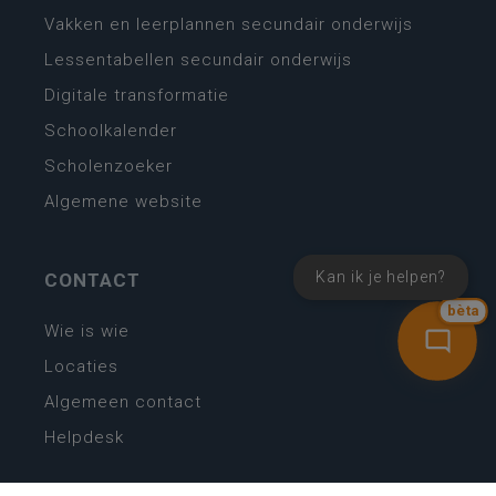
Vakken en leerplannen secundair onderwijs
Lessentabellen secundair onderwijs
Digitale transformatie
Schoolkalender
Scholenzoeker
Algemene website
Kan ik je helpen?
CONTACT
bèta
Wie is wie
Locaties
Algemeen contact
Helpdesk