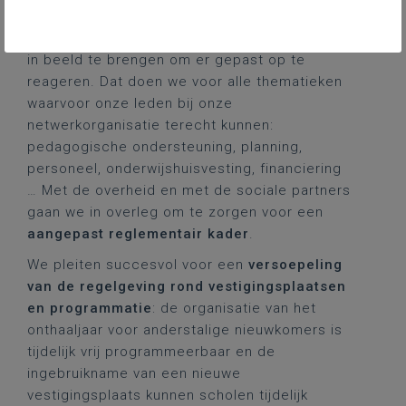
We willen de gevolgen voor het onderwijs snel
in beeld te brengen om er gepast op te
reageren. Dat doen we voor alle thematieken
waarvoor onze leden bij onze
netwerkorganisatie terecht kunnen:
pedagogische ondersteuning, planning,
personeel, onderwijshuisvesting, financiering
… Met de overheid en met de sociale partners
gaan we in overleg om te zorgen voor een
aangepast reglementair kader
.
We pleiten succesvol voor een
versoepeling
van de regelgeving rond vestigingsplaatsen
en programmatie
: de organisatie van het
onthaaljaar voor anderstalige nieuwkomers is
tijdelijk vrij programmeerbaar en de
ingebruikname van een nieuwe
vestigingsplaats kunnen scholen tijdelijk