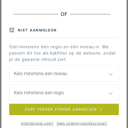
onderwijs
Leerondersteuning: helpende handen voor
leraren
NIET AANMELDEN
Initiatieven ter
Stel minstens één regio en één niveau in. We
ondersteuning van de
passen dit toe als kijkfilter op de website, zodat
scholen in de Oekraïne-
je de gepaste inhoud ziet.
crisis
Andermaal worden scholen geconfronteerd
Kies minstens een niveau
met een crisis. Zo zorgt de toestroom van
vluchtelingen uit Oekraïne voor een nieuwe
uitdaging in onze scholen.
Kies minstens een regio
Verschillende diensten van Katholiek
Onderwijs Vlaanderen werken daarvoor
SURF VERDER ZONDER AANMELDEN
samen.
International user?
Geen onderwijsprofessional?