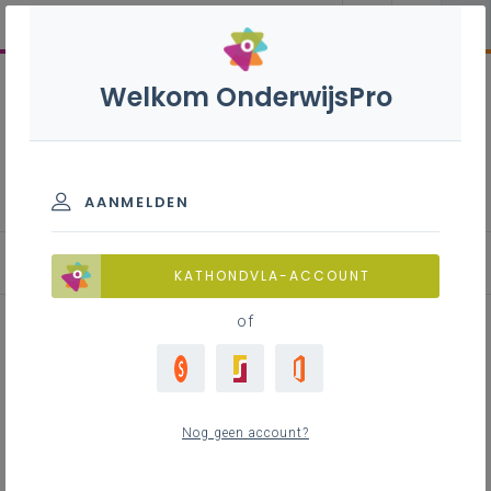
Welkom OnderwijsPro
Jaarverslag 2021-2022
AANMELDEN
Begeleiding van leerlingen
KATHONDVLA-ACCOUNT
of
Inhoudstafel
Initiatieven ter ondersteuning van de scholen
Nog geen account?
in de Oekraïne-crisis
Organisatiebesluit modernisering secundair