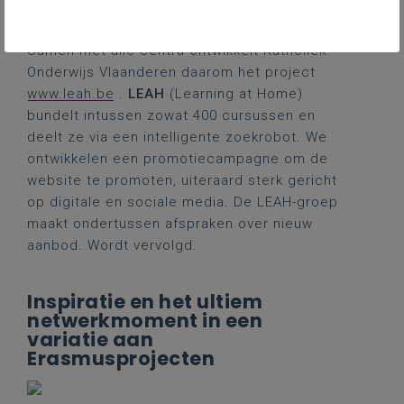
Samen met alle centra ontwikkelt Katholiek
Onderwijs Vlaanderen daarom het project
www.leah.be
.
LEAH
(Learning at Home)
bundelt intussen zowat 400 cursussen en
deelt ze via een intelligente zoekrobot. We
ontwikkelen een promotiecampagne om de
website te promoten, uiteraard sterk gericht
op digitale en sociale media. De LEAH-groep
maakt ondertussen afspraken over nieuw
aanbod. Wordt vervolgd.
Inspiratie en het ultiem
netwerkmoment in een
variatie aan
Erasmusprojecten