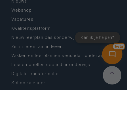
Nieuws
Webshop
Vacatures
Kwaliteitsplatform
Nieuw leerplan basisonderwijs
Kan ik je helpen?
Zin in leren! Zin in leven!
bèta
Vakken en leerplannen secundair onderwijs
Lessentabellen secundair onderwijs
Digitale transformatie
Schoolkalender
Scholenzoeker
Algemene website
CONTACT