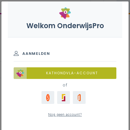
Welkom OnderwijsPro
Jaarverslag 2021-2022
AANMELDEN
Didactiek en leerplannen vwo
KATHONDVLA-ACCOUNT
of
Inhoudstafel
Samen een breed en gevarieerd aanbod 100
Nog geen account?
% afstandsonderwijs ontwikkelen
Inspiratie en het ultiem netwerkmoment in een