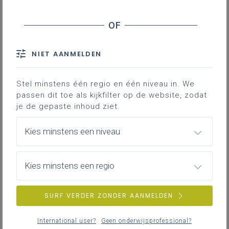
variatie aan Erasmusprojecten
ERASMUS Accreditatie voor het
volwassenenonderwijs
NIET AANMELDEN
Samen een breed en
Stel minstens één regio en één niveau in. We
gevarieerd aanbod 100 %
passen dit toe als kijkfilter op de website, zodat
afstandsonderwijs
je de gepaste inhoud ziet.
ontwikkelen
Met 100 procent afstandsonderwijs kunnen
Kies minstens een niveau
onze centra voor volwassenonderwijs een
nieuwe doelgroep bereiken. De ontwikkeling
van 100 procent afstandsonderwijs is
tijds-
Kies minstens een regio
en arbeidsintensief
. Daarnaast zijn onze
cvo's traditioneel lokaal en regionaal
SURF VERDER ZONDER AANMELDEN
georiënteerd. Voor afstandsonderwijs zijn er
evenwel geen grenzen.
International user?
Geen onderwijsprofessional?