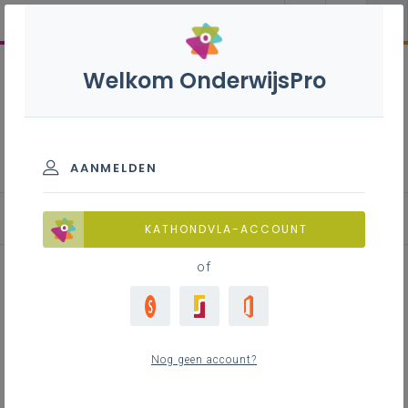
Welkom OnderwijsPro
Jaarverslag 2020-2021
AANMELDEN
Kwaliteitsontwikkeling
KATHONDVLA-ACCOUNT
of
Inhoudstafel
Lerende netwerken kwaliteitsbeleid
Nog geen account?
Aan de slag met een kwaliteitscoördinator
Onderzoek naar de effecten van de COVID-