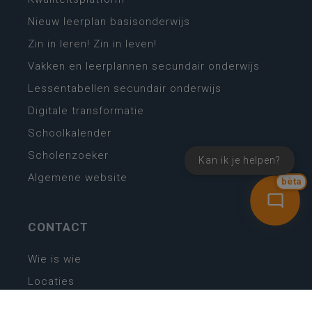
Nieuw leerplan basisonderwijs
Zin in leren! Zin in leven!
Vakken en leerplannen secundair onderwijs
Lessentabellen secundair onderwijs
Digitale transformatie
Schoolkalender
Scholenzoeker
Kan ik je helpen?
Algemene website
bèta
CONTACT
Wie is wie
Locaties
Algemeen contact