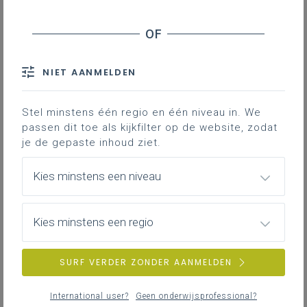
19-crisis en het sluiten van scholen op
leerlingenprestaties
Nascholing datawijs schoolbeleid
Kwaliteitsvol besturen
NIET AANMELDEN
Stel minstens één regio en één niveau in. We
Lerende netwerken
passen dit toe als kijkfilter op de website, zodat
kwaliteitsbeleid
je de gepaste inhoud ziet.
Vele scholen willen hun kwaliteitsbeleid
Kies minstens een niveau
versterken. Via
delende en lerende
netwerken
voorzien we input vanuit de
pedagogische begeleiding en geven we
Kies minstens een regio
ruimte tot onderling delen van ervaringen.
Afhankelijk van vragen van deelnemers
SURF VERDER ZONDER AANMELDEN
focussen we op het referentiekader voor
onderwijskwaliteit (OK), leerwinstmonitoring,
International user?
Geen onderwijsprofessional?
systematische evaluatie van kwaliteit inzake