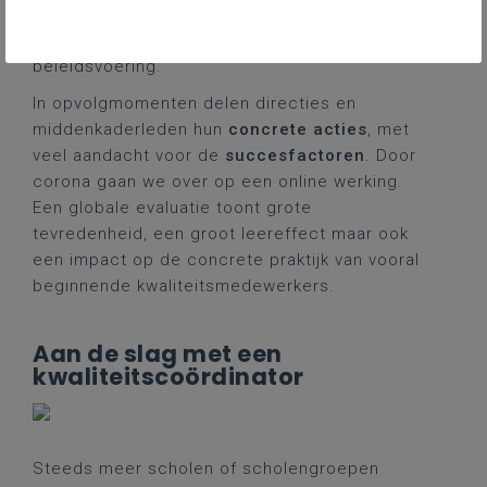
onderwijsleerpraktijk, praktijkonderzoek,
visievorming en participatieve dialogale
beleidsvoering.
In opvolgmomenten delen directies en
middenkaderleden hun
concrete acties
, met
veel aandacht voor de
succesfactoren
. Door
corona gaan we over op een online werking.
Een globale evaluatie toont grote
tevredenheid, een groot leereffect maar ook
een impact op de concrete praktijk van vooral
beginnende kwaliteitsmedewerkers.
Aan de slag met een
kwaliteitscoördinator
Steeds meer scholen of scholengroepen