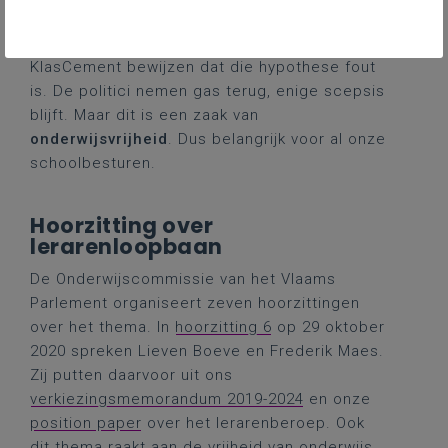
Luc Beelprez (en de collega's van de andere
pedagogische begeleidingsdiensten) en van
KlasCement bewijzen dat die hypothese fout
is. De politici nemen gas terug, enige scepsis
blijft. Maar dit is een zaak van
onderwijsvrijheid
. Dus belangrijk voor al onze
schoolbesturen.
Hoorzitting over
lerarenloopbaan
De Onderwijscommissie van het Vlaams
Parlement organiseert zeven hoorzittingen
over het thema. In
hoorzitting 6
op 29 oktober
2020 spreken Lieven Boeve en Frederik Maes.
Zij putten daarvoor uit ons
verkiezingsmemorandum 2019-2024
en onze
position paper
over het lerarenberoep. Ook
dit thema raakt aan de vrijheid van onderwijs,