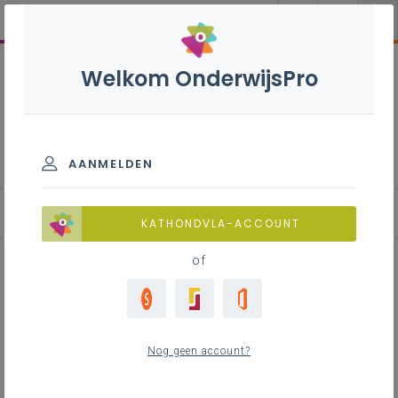
Welkom OnderwijsPro
Jaarverslag 2020-2021
AANMELDEN
Politieke kwesties
KATHONDVLA-ACCOUNT
of
Inhoudstafel
Hoorzitting over digitale platformen
Nog geen account?
Hoorzitting over lerarenloopbaan
Hoorzitting over eindtermen met vervolg