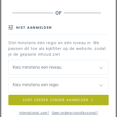
OD XXXI
Cao XII
NIET AANMELDEN
Hoorzitting over digitale
Stel minstens één regio en één niveau in. We
platformen
passen dit toe als kijkfilter op de website, zodat
Het is al langer bekend: onderwijskoepels en
je de gepaste inhoud ziet.
pedagogische begeleidingsdiensten staan
onder politieke druk. De hoorzitting over
Kies minstens een niveau
"
Digitale platformen lesmateriaal en -
inspiratie
" in de Onderwijscommissie van het
Vlaams Parlement op 24 september 2020
Kies minstens een regio
levert daarvan een typisch staaltje. De
basishypothese van enkele politici: is er niet
SURF VERDER ZONDER AANMELDEN
te veel overlap tussen het geplande digitale
platform van Katholiek Onderwijs Vlaanderen
International user?
Geen onderwijsprofessional?
en KlasCement? De krachtige presentatie van