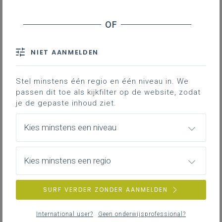
Leerplanpagina’s secundair
leerplan.
Nieuws (tot 12 maanden terug)
Personen
IAC-traject
Professionaliseringen
NIET AANMELDEN
Bronnen
Themapagina’s (mededelingen)
Hier vind je bijkomende informatie en inspiratie bij het uitwerken
Vacatures
van werkplekleren voor jongeren met een IAC-verslag.
Stel minstens één regio en één niveau in. We
passen dit toe als kijkfilter op de website, zodat
je de gepaste inhoud ziet.
IAC-traject
ZOEKEN
Hoe een IAC vormgeven
Kies minstens een niveau
Hoe kan je een IAC vormgeven in het basis- en secundair
wis alle filters en zoektermen
onderwijs?
Kies minstens een regio
SURF VERDER ZONDER AANMELDEN
IAC-traject
IAC en werkplekleren
International user?
Geen onderwijsprofessional?
Hoe kan je een IAC vormgeven bij werkplekleren waaronder