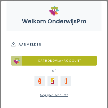
Filter
wis alle
ZOEK TOT 12 MAANDEN TERUG
Welkom OnderwijsPro
Frans B - 2de graad - A-
finaliteit
AANMELDEN
TOON RESULTATEN
KATHONDVLA-ACCOUNT
of
Nieuws
0
nieuwste
Nog geen account?