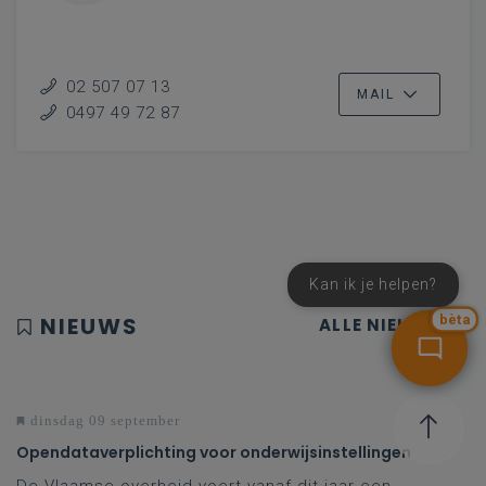
02 507 07 13
MAIL
0497 49 72 87
Kan ik je helpen?
NIEUWS
bèta
ALLE NIEUWS
dinsdag 09 september
Opendataverplichting voor onderwijsinstellingen