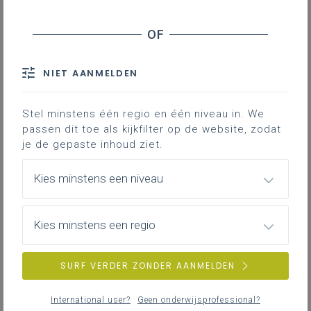
Uitstel op de PV-verplichting
Alternatieven voor zonnepalen
Aanvullende vrijstellingen en uitstel vanaf
2025
NIET AANMELDEN
Meer informatie
Stel minstens één regio en één niveau in. We
passen dit toe als kijkfilter op de website, zodat
Contact
je de gepaste inhoud ziet.
Vanaf 1 april 2026 zijn zonnepanelen
Kies minstens een niveau
verplicht voor onderwijsinstellingen
met een hoge elektriciteitsafname.
Kies minstens een regio
De Vlaamse overheid voert vanaf 1 april 2026
een verplichting
in
voor zonnepanelen op
SURF VERDER ZONDER AANMELDEN
gebouwen
(PV-installaties) voor gebruikers
met een elektriciteitsafname hoger dan 1
International user?
Geen onderwijsprofessional?
gigawattuur per jaar (GWh/j). Voor
publieke