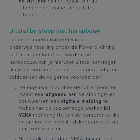
de vijf jaar
na het ingaan van de
uitzondering. Zoniet vervalt de
uitzondering.
Uitstel bij sloop met heropbouw
Indien een gebouw(deel) van je
onderwijsinstelling onder de PV-verplichting
valt maar gesloopt zal worden met
heropbouw, kun je hiervoor uitstel aanvragen
als je de vooropgestelde procedure volgt en
voldoet aan de volgende voorwaarden:
De eigenaar, opstalhouder of erfpachter
maakt
voorafgaand
aan de slopings- en
bouwwerken een
digitale melding
te
maken van de toekomstige werken
bij
VEKA
met aangifte van de oorspronkelijke
en nieuwe horizontale dakoppervlakte via
een
webformulier
.
Na goedkeuring door VEKA, binnen een