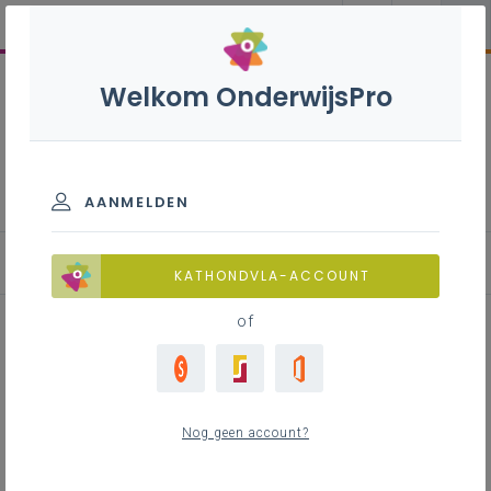
Welkom OnderwijsPro
Energie-efficiëntie en
duurzaamheid
AANMELDEN
Zonnepanelenverplichting voor gebouwen met hoge elektr
KATHONDVLA-ACCOUNT
of
Inhoudstafel
Wat zijn publieke organisaties?
Nog geen account?
Wat houdt de PV-verplichting in?
Uitzonderingen op de PV-verplichting