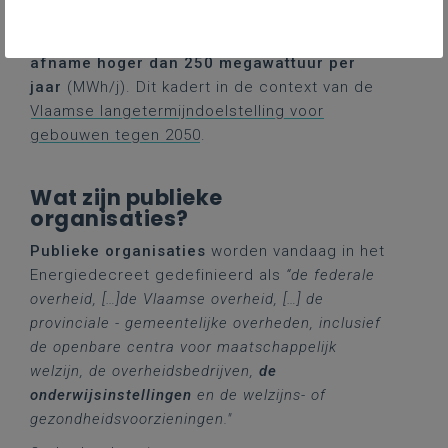
organisaties, waartoe onderwijsinstellingen
behoren, geldt de PV-verplichting al bij een
afname hoger dan 250 megawattuur per
jaar
(MWh/j). Dit kadert in de context van de
Vlaamse langetermijndoelstelling voor
gebouwen tegen 2050
.
Wat zijn publieke
organisaties?
Publieke organisaties
worden vandaag in het
Energiedecreet gedefinieerd als
“de federale
overheid, […]de Vlaamse overheid, […] de
provinciale - gemeentelijke overheden, inclusief
de openbare centra voor maatschappelijk
welzijn, de overheidsbedrijven,
de
onderwijsinstellingen
en de welzijns- of
gezondheidsvoorzieningen."