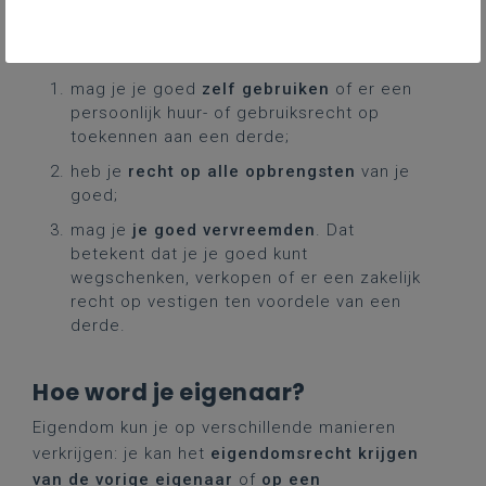
contractueel zijn uitgesloten.
Als eigenaar:
mag je je goed
zelf gebruiken
of er een
persoonlijk huur- of gebruiksrecht op
toekennen aan een derde;
heb je
recht op alle opbrengsten
van je
goed;
mag je
je goed vervreemden
. Dat
betekent dat je je goed kunt
wegschenken, verkopen of er een zakelijk
recht op vestigen ten voordele van een
derde.
Hoe word je eigenaar?
Eigendom kun je op verschillende manieren
verkrijgen: je kan het
eigendomsrecht krijgen
van de vorige eigenaar
of
op een