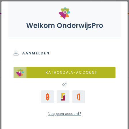
Welkom OnderwijsPro
Juridische aspecten
patrimonium
AANMELDEN
Eigendomsrecht
KATHONDVLA-ACCOUNT
of
Inhoudstafel
Wat?
Nog geen account?
Hoe word je eigenaar?
Einde eigendomsrecht?