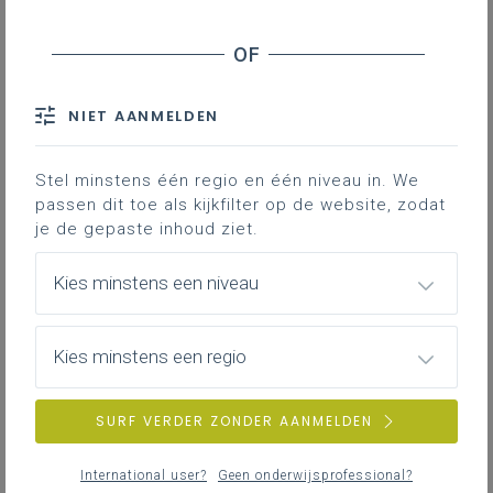
Contact
NIET AANMELDEN
Wat?
Stel minstens één regio en één niveau in. We
passen dit toe als kijkfilter op de website, zodat
Volgens het
Burgerlijk Wetboek
is eigendom
je de gepaste inhoud ziet.
‘het recht om op de meest volstrekte wijze
van een zaak het genot te hebben en
Kies minstens een niveau
daarover te beschikken, mits men er geen
gebruik van maakt dat strijdig is met de
wetten of met de verordeningen.’
Kies minstens een regio
Als eigenaar heb je de
volledige
zeggenschap
over het goed dat je eigendom
SURF VERDER ZONDER AANMELDEN
is. Traditioneel beschik je als eigenaar over
drie bevoegdheden
, uiteraard op voorwaarde
International user?
Geen onderwijsprofessional?
dat die niet wettelijk zijn ingeperkt of