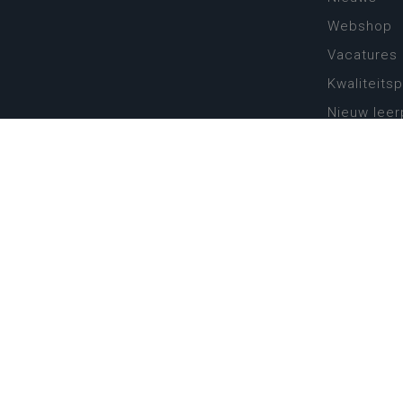
Webshop
Vacatures
Kwaliteits
Nieuw leer
Zin in leren
Vakken en 
onderwijs
Lessentabe
Digitale tr
Schoolkal
Scholenzo
Algemene 