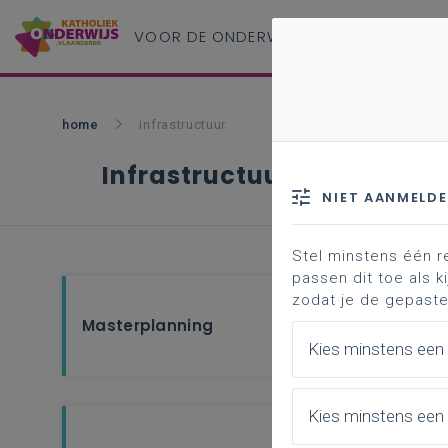
VOOR DE ONDERWIJS
PROFESSIONAL
home
infrastructuur
Infrastructuur
NIET AANMELD
Stel minstens één r
passen dit toe als ki
zodat je de gepaste
Masterplanning
Projec
Kies minstens een
Kies minstens een 