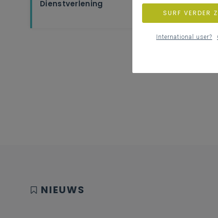
Dienstverlening
SURF VERDER 
International user?
NIEUWS