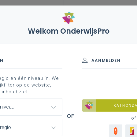
Welkom OnderwijsPro
EN
AANMELDEN
egio en één niveau in. We
jkfilter op de website,
 inhoud ziet.
tfinanciering
Bouwen en verbouwen
KATHOND
 niveau
of
regio