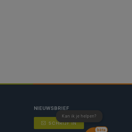
NIEUWSBRIEF
Kan ik je helpen?
SCHRIJF IN
bèta