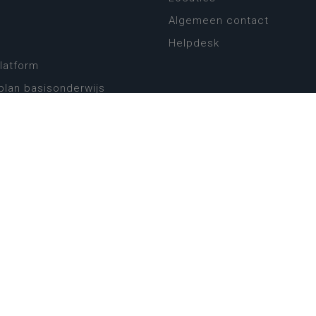
Algemeen contact
Helpdesk
platform
plan basisonderwijs
! Zin in leven!
leerplannen secundair
llen secundair onderwijs
ansformatie
ender
eker
website