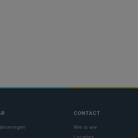
AR
CONTACT
aliseringen
Wie is wie
Locaties