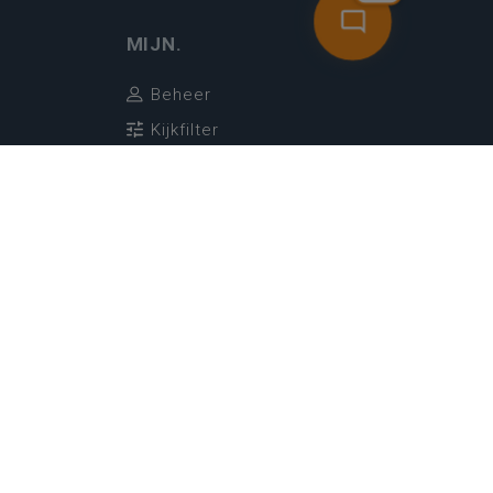
MIJN.
Beheer
Kijkfilter