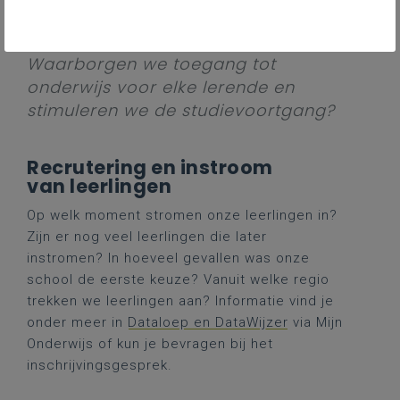
Contact
Waarborgen we toegang tot
onderwijs voor elke lerende en
stimuleren we de studievoortgang?
Recrutering en instroom
van leerlingen
Op welk moment stromen onze leerlingen in?
Zijn er nog veel leerlingen die later
instromen? In hoeveel gevallen was onze
school de eerste keuze? Vanuit welke regio
trekken we leerlingen aan? Informatie vind je
onder meer in
Dataloep en DataWijzer
via Mijn
Onderwijs of kun je bevragen bij het
inschrijvingsgesprek.