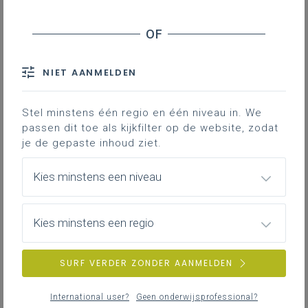
Observatie toegankelijkheid (UDL)
Informatie over zittenblijven en schoolse
vordering
Aanwezigheid
NIET AANMELDEN
Retentiviteit
Financiële toegankelijkheid
Stel minstens één regio en één niveau in. We
passen dit toe als kijkfilter op de website, zodat
Kwaliteit klassenraad
je de gepaste inhoud ziet.
Adviezen en opvolging
Attesteringen
Kies minstens een niveau
Overzicht doorverwijzingen
Uitstroom
Kies minstens een regio
Studiewissels in 2e en 3e graad
Arbeidsrijpheid
SURF VERDER ZONDER AANMELDEN
Downloads
International user?
Geen onderwijsprofessional?