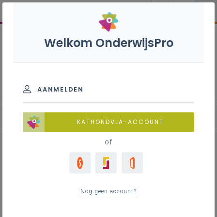
Welkom OnderwijsPro
Datakaart
AANMELDEN
Schoolloopbanen en toegang tot onderwijs
KATHONDVLA-ACCOUNT
of
Inhoudstafel
Recrutering en instroom van leerlingen
Nog geen account?
Informatie bij inschrijving
IAC's en verslag