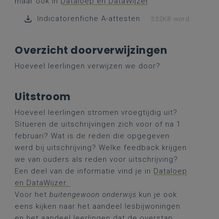
maar ook in
Dataloep en DataWijzer
.
Indicatorenfiche A-attesten
352KB word
Overzicht doorverwijzingen
Hoeveel leerlingen verwijzen we door?
Uitstroom
Hoeveel leerlingen stromen vroegtijdig uit?
Situeren de uitschrijvingen zich voor of na 1
februari? Wat is de reden die opgegeven
werd bij uitschrijving? Welke feedback krijgen
we van ouders als reden voor uitschrijving?
Een deel van de informatie vind je in
Dataloep
en DataWijzer.
Voor het
buitengewoon onderwijs
kun je ook
eens kijken naar het aandeel lesbijwoningen
en het aandeel leerlingen dat de overstap