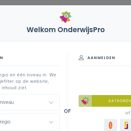
Welkom OnderwijsPro
e thema's
inspirerend burgerschap
bijlezen:
EN
AANMELDEN
egio en één niveau in. We
chapskompas
aan de slag: community service learning
jkfilter op de website,
 inhoud ziet.
KATHOND
 niveau
oracy
of
regio