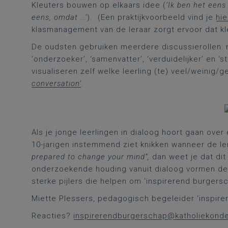
Kleuters bouwen op elkaars idee (
‘Ik ben het eens
eens, omdat …’
). (Een praktijkvoorbeeld vind je
hie
klasmanagement van de leraar zorgt ervoor dat k
De oudsten gebruiken meerdere discussierollen: naa
‘onderzoeker’, ‘samenvatter’, ‘verduidelijker’ en ‘s
visualiseren zelf welke leerling (te) veel/weinig
conversation’
.
Als je jonge leerlingen in dialoog hoort gaan ove
10-jarigen instemmend ziet knikken wanneer de le
prepared to change your mind”,
dan weet je dat dit 
onderzoekende houding vanuit dialoog vormen de r
sterke pijlers die helpen om 'inspirerend burgersc
Miette Plessers, pedagogisch begeleider ‘inspir
Reacties?
inspirerendburgerschap@katholiekonde