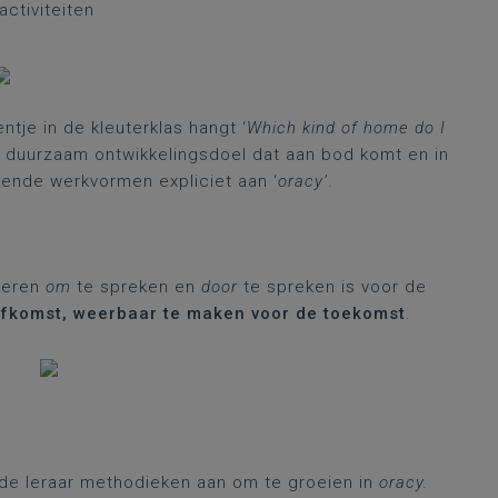
activiteiten
tje in de kleuterklas hangt ‘
Which kind of home do I
et duurzaam ontwikkelingsdoel dat aan bod komt en in
llende werkvormen expliciet aan ‘
oracy’
.
 leren
om
te spreken en
door
te spreken is voor de
 afkomst, weerbaar te maken voor de toekomst
.
t de leraar methodieken aan om te groeien in
oracy.