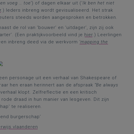
 en voeg … toe’
) of dagen elkaar uit (‘
Ik ben het niet
r
.) Ieders inbreng wordt gevisualiseerd. Het strak
leuters steeds worden aangesproken en betrokken.
st de rol van ‘bouwer’ en ‘uitdager’, zijn zij ook
tarter’. (Een praktijkvoorbeeld vind je
hier
.) Leerlingen
/geen inbreng deed via de werkvorm
‘mapping the
r een personage uit een verhaal van Shakespeare of
raar hen eraan herinnert aan de afspraak
“Be always
verhaal klopt. Zelfreflectie en een kritisch
ode draad in hun manier van lesgeven. Dit zijn
hap' te realiseren.
erend burgerschap’
rwijs.vlaanderen