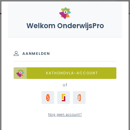
Welkom OnderwijsPro
Pastoraal
AANMELDEN
KATHONDVLA-ACCOUNT
of
Uitwerking jaarthema Leeftocht -
materialen advent en Kerstmis
Nog geen account?
2024 voor personeelsleden