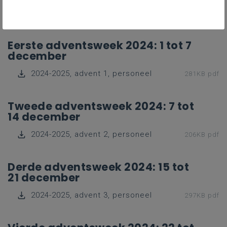
vieren.
Eerste adventsweek 2024: 1 tot 7
december
2024-2025, advent 1, personeel
281KB pdf
Tweede adventsweek 2024: 7 tot
14 december
2024-2025, advent 2, personeel
206KB pdf
Derde adventsweek 2024: 15 tot
21 december
2024-2025, advent 3, personeel
297KB pdf