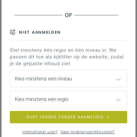
Inhoudstafel
Eerste adventsweek 2024: 1 tot 7 december
NIET AANMELDEN
Tweede adventsweek 2024: 7 tot 14 december
Derde adventsweek 2024: 15 tot 21 december
Stel minstens één regio en één niveau in. We
Vierde adventsweek 2024: 22 tot 25 december
passen dit toe als kijkfilter op de website, zodat
je de gepaste inhoud ziet.
Downloads
Kies minstens een niveau
Ontdek de vier Adventsbundels 2024 voor
personeel van katholiek onderwijs
Kies minstens een regio
Vlaanderen! Vol met gebeden,
adventslezingen, feestdagenoverzichten
SURF VERDER ZONDER AANMELDEN
en reflectieteksten. Inclusief muziek-,
video- en poëzie-aanbevelingen om
International user?
Geen onderwijsprofessional?
samen de advents- en Kerstperiode te