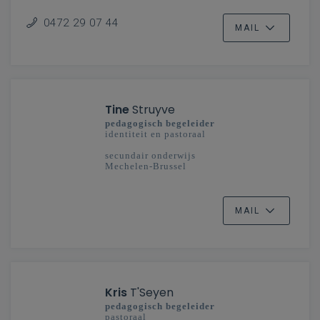
0472 29 07 44
MAIL
Tine
Struyve
pedagogisch begeleider
identiteit en pastoraal
secundair onderwijs
Mechelen-Brussel
MAIL
Kris
T'Seyen
pedagogisch begeleider
pastoraal