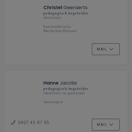
Christel
Geeraerts
pedagogisch begeleider
identiteit
basisonderwijs
Mechelen-Brussel
MAIL
Hanne
Jacobs
pedagogisch begeleider
identiteit en pastoraal
Antwerpen
0497 45 97 95
MAIL