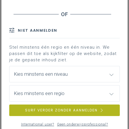
Visie
Twee basisteksten oriënteren de pastorale
werking op school.
NIET AANMELDEN
Stel minstens één regio en één niveau in. We
passen dit toe als kijkfilter op de website, zodat
je de gepaste inhoud ziet.
Kies minstens een niveau
Kies minstens een regio
SURF VERDER ZONDER AANMELDEN
Inspirerend materiaal
Databank met werkmateriaal voor een
International user?
Geen onderwijsprofessional?
eigentijdse pastoraal op school.