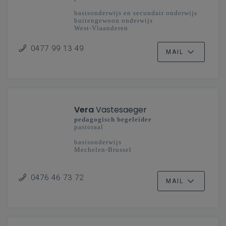
basisonderwijs en secundair onderwijs
buitengewoon onderwijs
West-Vlaanderen
0477 99 13 49
MAIL
Vera
Vastesaeger
pedagogisch begeleider
pastoraal
basisonderwijs
Mechelen-Brussel
0476 46 73 72
MAIL