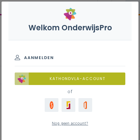
Welkom OnderwijsPro
Ieder kind taalheld
AANMELDEN
Actie 3
KATHONDVLA-ACCOUNT
of
Inhoudstafel
Wie zit er in de taalheldklas?
Nog geen account?
Hoe organiseert de taalheldklas zich?
Moet elke school een taalheldklas