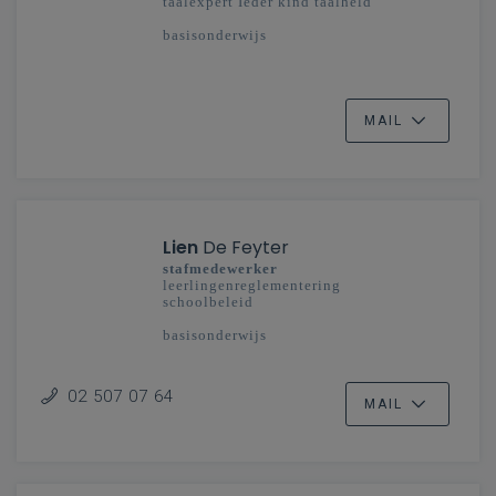
taalexpert Ieder kind taalheld
basisonderwijs
MAIL
Lien
De Feyter
stafmedewerker
leerlingenreglementering
schoolbeleid
basisonderwijs
02 507 07 64
MAIL