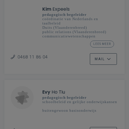
Kim
Expeels
pedagogisch begeleider
coördinatie van Nederlands en
taalbeleid
Duits (Vlaanderenbreed)
public relations (Vlaanderenbreed)
communicatiewetenschappen
(Vlaanderenbreed)
LEES MEER
taalexpert Ieder kind taalheld
secundair onderwijs
0468 11 86 04
MAIL
Evy
Ho Tiu
pedagogisch begeleider
schoolbeleid en gelijke onderwijskansen
buitengewoon basisonderwijs