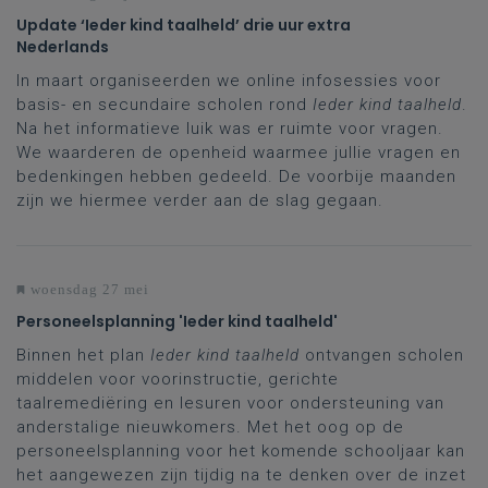
Update ‘Ieder kind taalheld’ drie uur extra
Nederlands
In maart organiseerden we online infosessies voor
basis- en secundaire scholen rond
Ieder kind taalheld
.
Na het informatieve luik was er ruimte voor vragen.
We waarderen de openheid waarmee jullie vragen en
bedenkingen hebben gedeeld. De voorbije maanden
zijn we hiermee verder aan de slag gegaan.
woensdag 27 mei
Personeelsplanning 'Ieder kind taalheld'
Binnen het plan
Ieder kind taalheld
ontvangen scholen
middelen voor voorinstructie, gerichte
taalremediëring en lesuren voor ondersteuning van
anderstalige nieuwkomers. Met het oog op de
personeelsplanning voor het komende schooljaar kan
het aangewezen zijn tijdig na te denken over de inzet