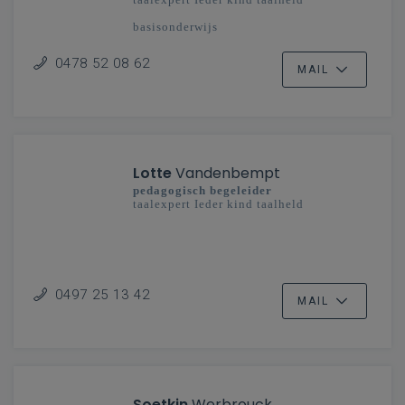
basisonderwijs
Antwerpen
0478 52 08 62
MAIL
Lotte
Vandenbempt
pedagogisch begeleider
taalexpert Ieder kind taalheld
0497 25 13 42
MAIL
Soetkin
Werbrouck