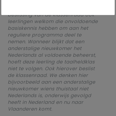
mogelijk door naar het reguliere
onderwijs. In deze klas zijn na de
beslissing van de klassenraad ook
leerlingen welkom die onvoldoende
basiskennis hebben om aan het
reguliere programma deel te
nemen. Wanneer blijkt dat een
anderstalige nieuwkomer het
Nederlands al voldoende beheerst,
hoeft deze leerling de taalheldklas
niet te volgen. Ook hierover beslist
de klassenraad. We denken hier
bijvoorbeeld aan een anderstalige
nieuwkomer wiens thuistaal niet
Nederlands is, onderwijs gevolgd
heeft in Nederland en nu naar
Vlaanderen komt.