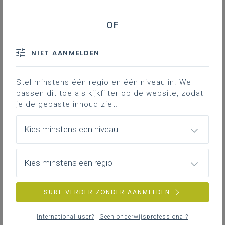
organiseren?
Via welke middelen wordt een taalheldklas
georganiseerd?
Handvatten
NIET AANMELDEN
Contact
Stel minstens één regio en één niveau in. We
passen dit toe als kijkfilter op de website, zodat
je de gepaste inhoud ziet.
Vanaf schooljaar 2026-2027 kunnen
scholen
taalheldklassen
Kies minstens een niveau
organiseren voor elke anderstalige
nieuwkomer die nieuw instroomt in
het Vlaams onderwijs en die
Kies minstens een regio
ingeschreven is in het tweede
leerjaar of hoger, ongeacht de
SURF VERDER ZONDER AANMELDEN
verblijfsstatus. Leerlingen uit de
taalheldklas stromen zo snel
International user?
Geen onderwijsprofessional?