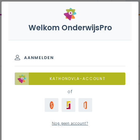
Welkom OnderwijsPro
Samenwerking rond
leerlingenbegeleiding in het
gewoon onderwijs
AANMELDEN
Aanbevelingen t.a.v. alle partners
KATHONDVLA-ACCOUNT
of
Inhoudstafel
Verbindend samenwerken op schoolniveau
Nog geen account?
Verbindend samenwerken op niveau van de
leersteunraad