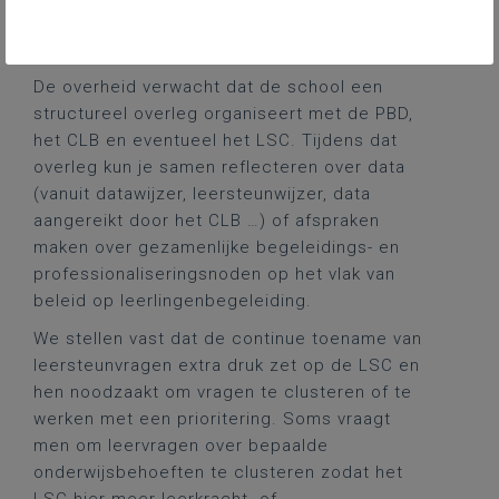
Overweeg om de samenwerkingsafspraken te
verbreden naar de 4 partners.
De overheid verwacht dat de school een
structureel overleg organiseert met de PBD,
het CLB en eventueel het LSC. Tijdens dat
overleg kun je samen reflecteren over data
(vanuit datawijzer, leersteunwijzer, data
aangereikt door het CLB …) of afspraken
maken over gezamenlijke begeleidings- en
professionaliseringsnoden op het vlak van
beleid op leerlingenbegeleiding.
We stellen vast dat de continue toename van
leersteunvragen extra druk zet op de LSC en
hen noodzaakt om vragen te clusteren of te
werken met een prioritering. Soms vraagt
men om leervragen over bepaalde
onderwijsbehoeften te clusteren zodat het