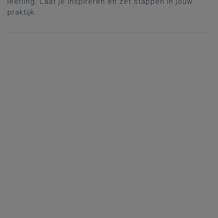
leerling. Laat je inspireren en zet stappen in jouw
praktijk.