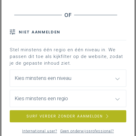
Belang van verbindend samenwerken op
regionaal niveau
Downloads
NIET AANMELDEN
We beogen een optimale samenwerking
Stel minstens één regio en één niveau in. We
tussen de vier partners op vlak van
passen dit toe als kijkfilter op de website, zodat
leerlingenbegeleiding. Hieronder doen we een
je de gepaste inhoud ziet.
aantal suggesties die de verbindende
samenwerking kunnen versterken op het
Kies minstens een niveau
niveau van de school, het niveau van de
leersteunraad en op het regionale niveau.
Kies minstens een regio
Verbindend samenwerken
op schoolniveau
SURF VERDER ZONDER AANMELDEN
De school en het CLB maken afspraken over
International user?
Geen onderwijsprofessional?
de schoolspecifieke samenwerking.