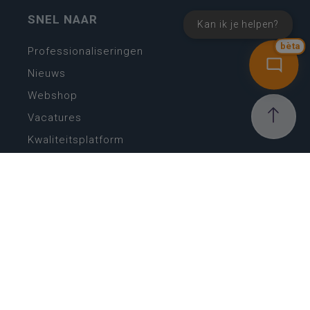
SNEL NAAR
Kan ik je helpen?
bèta
Professionaliseringen
Nieuws
Webshop
Vacatures
Kwaliteitsplatform
Nieuw leerplan basisonderwijs
Zin in leren! Zin in leven!
Vakken en leerplannen secundair onderwijs
Lessentabellen secundair onderwijs
Digitale transformatie
Schoolkalender
Scholenzoeker