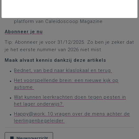
Gebruik de handige
zoekfunctie
en leg je
hoogstpersoonlijke
bibliotheek
aan op het online
platform van Caleidoscoop Magazine
Abonneer je nu
Tip: Abonneer je voor 31/12/2025. Zo ben je zeker dat
je het eerste nummer van 2026 niet mist.
Maak alvast kennis dankzij deze artikels
Bednet, van bed naar klaslokaal en terug
Het voorspellende brein: een nieuwe kijk op
autisme
Wat kunnen leerkrachten doen tegen pesten in
het lager onderwijs?
Happy@work: 10 vragen over de mens achter de
leerlingenbegeleider
Nieuwsoverzicht