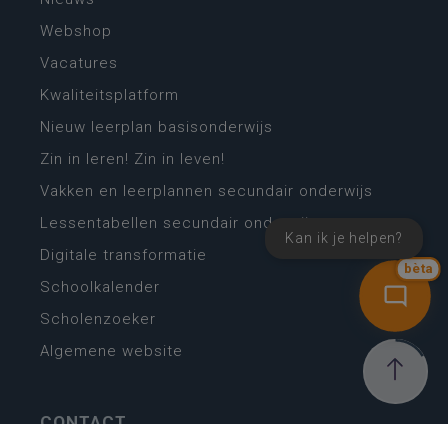
Webshop
Vacatures
Kwaliteitsplatform
Nieuw leerplan basisonderwijs
Zin in leren! Zin in leven!
Vakken en leerplannen secundair onderwijs
Lessentabellen secundair onderwijs
Kan ik je helpen?
Digitale transformatie
bèta
Schoolkalender
Scholenzoeker
Algemene website
CONTACT