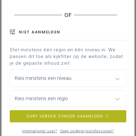
nood aan verregaande aanpassingen. Wanneer
wegen we af of deze aanpassingen redelijk
en/of voldoende zijn? Hoe doen we dit?
NIET AANMELDEN
Stel minstens één regio en één niveau in. We
passen dit toe als kijkfilter op de website, zodat
je de gepaste inhoud ziet.
Kies minstens een niveau
Kies minstens een regio
Waarom redelijke aanpassingen?
SURF VERDER ZONDER AANMELDEN
International user?
Geen onderwijsprofessional?