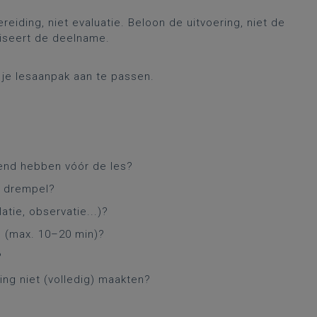
eiding, niet evaluatie. Beloon de uitvoering, niet de
liseert de deelname.
 je lesaanpak aan te passen.
kend hebben vóór de les?
n drempel?
atie, observatie...)?
n (max. 10–20 min)?
?
ing niet (volledig) maakten?