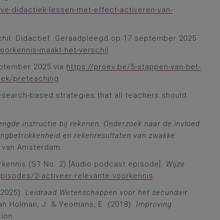
eve-didactiek-lessen-met-effect-activeren-van-
schil. Didactief. Geraadpleegd op 17 september 2025
voorkennis-maakt-het-verschil
ptember 2025 via
https://proev.be/5-stappen-van-het-
iek/preteaching
Research-based strategies that all teachers should
engde instructie bij rekenen: Onderzoek naar de invloed
rlingbetrokkenheid en rekenresultaten van zwakke
o van Amsterdam.
orkennis (S1 No. 2) [Audio podcast episode].
Wijze
/episodes/2-activeer-relevante-voorkennis
(2025).
Leidraad Wetenschappen voor het secundair
an Holman, J. & Yeomans, E. (2018).
Improving
ion.