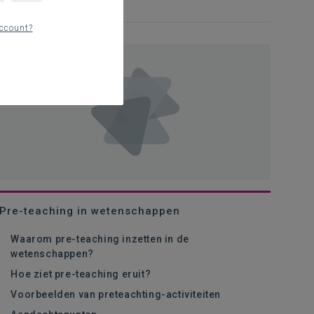
ccount?
Pre-teaching in wetenschappen
Waarom pre-teaching inzetten in de
wetenschappen?
Hoe ziet pre-teaching eruit?
Voorbeelden van preteachting-activiteiten