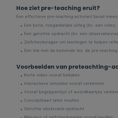
Hoe ziet pre-teaching eruit?
Een effectieve pre-teaching-activiteit bevat meest
Een korte, toegankelijke uitleg (bv. een video,
Een gerichte opdracht (bv. een observatievraa
Zelfcheckvragen om leerlingen te helpen refl
Een link met de komende les: de pre-teaching s
Voorbeelden van preteachting-act
Korte video vooraf bekijken
Interactieve simulatie vooraf verkennen
Vooraf begrippenlijst of woordkaartjes verke
Conceptkaart laten invullen
Gerichte observatie-opdracht
Mini-quiz of zelfcheckvragen vooraf invullen