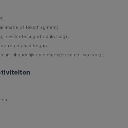
al:
 animatie of tekstfragment).
g, invuloefening of denkvraag).
ecteren op hun begrip.
luit inhoudelijk en didactisch aan bij wat volgt.
iviteiten
nnen