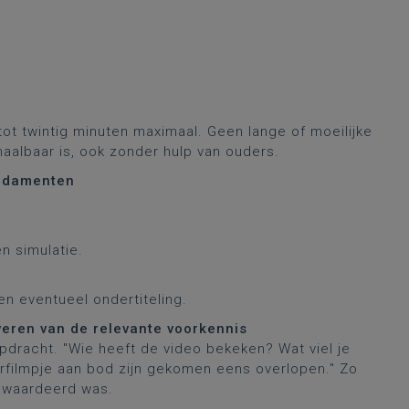
tot twintig minuten maximaal. Geen lange of moeilijke
haalbaar is, ook zonder hulp van ouders.
undamenten
.
en simulatie.
 en eventueel ondertiteling.
tiveren van de relevante voorkennis
opdracht. "Wie heeft de video bekeken? Wat viel je
orfilmpje aan bod zijn gekomen eens overlopen." Zo
gewaardeerd was.