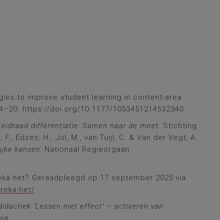
egies to improve student learning in content-area
, 14–20. https://doi.org/10.1177/1053451214532340
Leidraad differentiatie: Samen naar de meet.
Stichting
F., Edzes, H., Jol, M., van Tuijl, C. & Van der Vegt, A.
lijke kansen.
Nationaal Regieorgaan
ureka het? Geraadpleegd op 17 september 2025 via
reka-het/
didactiek ‘Lessen met effect’ – activeren van
via