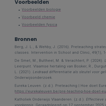
Voorbeelden
Voorbeelden biologie
Voorbeeld chemie
Voorbeelden fysica
Bronnen
Berg, J. L., & Wehby, J. (2016). Preteaching strat
classes. Intervention in School and Clinic, 49(1)
De Smet, M., Bultheel, M. & Verachtert, P. (2024).
Leerpunt. Vlaamse hertaling van Bosker, R., Durgut, 
L. (2021).
Leidraad differentiatie als sleutel voor ge
Onderwijsonderzoek.
Eureka Leuven. (z.d.). Preteaching | Hoe doet E
https://eurekaleuven.be/pre-teaching-hoe-doet-eu
Katholiek Onderwijs Vlaanderen. (z.d.).
Effectieve 
voorkennis
. Geraadpleegd op 17 september 2025 