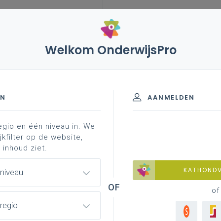
Welkom OnderwijsPro
leerplannen
vakken en leerplannen 2de graad
nspirerend materiaal
pre-teachi ...
raad - D/A-finaliteit
EN
AANMELDEN
egio en één niveau in. We
e
Fysica
jkfilter op de website,
 inhoud ziet.
materiaal
achtergrond
contacteer je pedagogisch
KATHOND
 niveau
of
regio
en