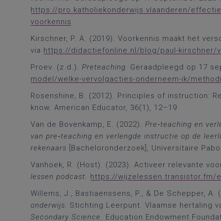
https://pro.katholiekonderwijs.vlaanderen/effecti
voorkennis
Kirschner, P. A. (2019). Voorkennis maakt het ver
via
https://didactiefonline.nl/blog/paul-kirschner/
Proev. (z.d.).
Preteaching.
Geraadpleegd op 17 se
model/welke-vervolgacties-onderneem-ik/method
Rosenshine, B. (2012). Principles of instruction: 
know. American Educator, 36(1), 12–19
Van de Bovenkamp, E. (2022).
Pre‑teaching en verl
van pre‑teaching en verlengde instructie op de lee
rekenaars
[Bacheloronderzoek], Universitaire Pab
Vanhoek, R. (Host). (2023). Activeer relevante vo
lessen podcast
.
https://wijzelessen.transistor.fm
Willems, J., Bastiaenssens, P., & De Schepper, A. 
onderwijs.
Stichting Leerpunt. Vlaamse hertaling v
Secondary Science
. Education Endowment Foundat