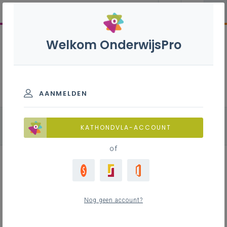
Welkom OnderwijsPro
Biotechnieken B+S - 2de graad -
D/A-finaliteit
AANMELDEN
alle onderdelen
Biologie
Chemie
KATHONDVLA-ACCOUNT
Fysica
of
Leerplan
Nog geen account?
Raadpleeg via de leerplantool of download de
Word-versie