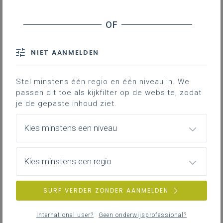
LEERPLANTOOL
NIET AANMELDEN
Basisinformatie
Basisinformatie over het leerplan.
Stel minstens één regio en één niveau in. We
passen dit toe als kijkfilter op de website, zodat
je de gepaste inhoud ziet.
Kies minstens een niveau
Inspirerend materiaal
Didactische tips, ondersteunende documenten,
duiding bij leerinhouden ...
Kies minstens een regio
SURF VERDER ZONDER AANMELDEN
Achtergrond
International user?
Geen onderwijsprofessional?
Literatuur, onderzoek, regelgeving, interessante