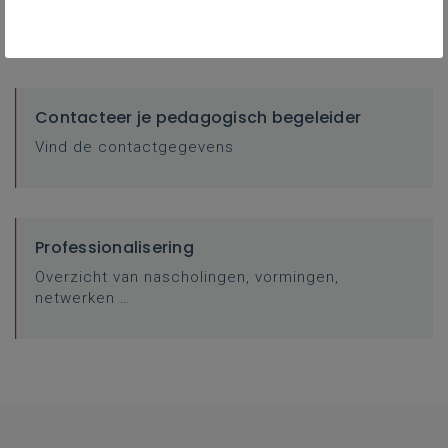
websites …
Contacteer je pedagogisch begeleider
Vind de contactgegevens
Professionalisering
Overzicht van nascholingen, vormingen,
netwerken …