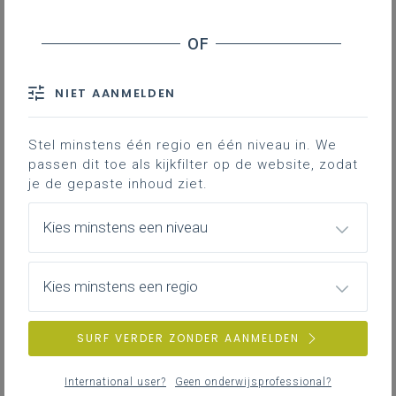
FAQ
Downloads
NIET AANMELDEN
Op deze tegel bundelen we
Stel minstens één regio en één niveau in. We
relevante info over de 7de leerjaren
passen dit toe als kijkfilter op de website, zodat
die ingaan op 1 september 2025.
je de gepaste inhoud ziet.
Op de
extra inforonde van 18 september
Kies minstens een niveau
brachten we alle actuele informatie over de
7de leerjaren samen in
één presentatie
.
We voorzien vanaf maart 2025
Kies minstens een regio
implementatiesessies waarin we vooral ingaan
op nieuwe inhouden en specifieke
SURF VERDER ZONDER AANMELDEN
aandachtspunten. Daarna kunnen voor
bepaalde leerplannen nog verdiepende
International user?
Geen onderwijsprofessional?
sessies volgen. Je vindt hier alvast een