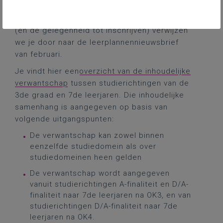
overzicht van alle geplande
implementatiesessies
. Voor meer informatie
(en de gelegenheid tot inschrijven) verwijzen
we je door naar de leerplannennieuwsbrief
van februari.
Je vindt hier een
overzicht van de inhoudelijke
verwantschap
tussen studierichtingen van de
3de graad en 7de leerjaren. Die inhoudelijke
samenhang is aangegeven op basis van
volgende uitgangspunten:
De verwantschap kan zowel binnen
eenzelfde studiedomein als over
studiedomeinen heen gelden
De verwantschap wordt aangegeven
vanuit studierichtingen A-finaliteit en D/A-
finaliteit naar 7de leerjaren na OK3, en van
studierichtingen D/A-finaliteit naar 7de
leerjaren na OK4.