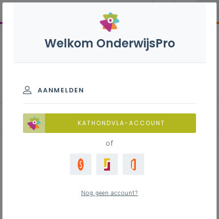
Welkom OnderwijsPro
Modernisering so tweede en
derde graad
AANMELDEN
7de leerjaren
KATHONDVLA-ACCOUNT
of
Inhoudstafel
Overzicht leerplannen
Nog geen account?
Minimummodellessentabellen
Administratieve vakbenamingen