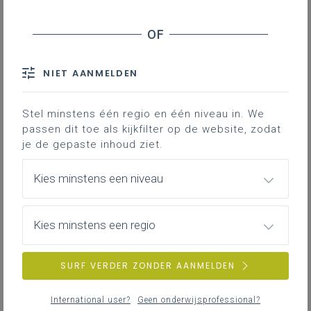
Geen zoekresultaten
Er komen geen items overeen met jouw
NIET AANMELDEN
zoekcriteria.
Probeer een andere zoekopdracht.
Stel minstens één regio en één niveau in. We
passen dit toe als kijkfilter op de website, zodat
je de gepaste inhoud ziet.
Kies minstens een niveau
Kies minstens een regio
SURF VERDER ZONDER AANMELDEN
International user?
Geen onderwijsprofessional?