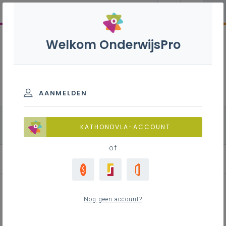
Welkom OnderwijsPro
Natuurwetenschappen B -
3de graad - D-finaliteit
AANMELDEN
alle onderdelen
Biologie
Fysica
KATHONDVLA-ACCOUNT
Chemie
of
Nog geen account?
Leerplannen realiseren met