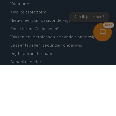
Vacatures
Kwaliteitsplatform
Kan ik je helpen?
Nieuw leerplan basisonderwijs
bèta
Zin in leren! Zin in leven!
Vakken en leerplannen secundair onderwijs
Lessentabellen secundair onderwijs
Digitale transformatie
Schoolkalender
Scholenzoeker
Algemene website
CONTACT
Wie is wie