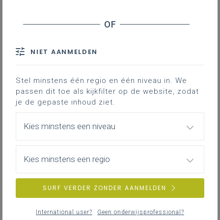
aandacht voor veiligheid en
gezondheid
NIET AANMELDEN
Inhoudstafel
COS-brochure
Stel minstens één regio en één niveau in. We
Risicoanalyses
passen dit toe als kijkfilter op de website, zodat
je de gepaste inhoud ziet.
Dierlijk restafval op school
Kies minstens een niveau
Waar kan je de brochure over chemicaliën
op school (COS) terugvinden? Hoe kan je
er zinvol mee omgaan? Wanneer en hoe
Kies minstens een regio
voer je een risicoanalyse uit in de
praktische lessen natuurwetenschappen?
SURF VERDER ZONDER AANMELDEN
Wat zegt de regelgeving over dierlijk
restafval op school?
International user?
Geen onderwijsprofessional?