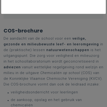
Gekoppelde leerplannen
COS-brochure
De aandacht van de school voor een
veilige,
gezonde en milieubewuste leef- en leeromgeving
in
de (praktische) lessen
natuurwetenschappen
is het
uitgangspunt. Die zorg voor veiligheid en milieuzorg
in het schoollaboratorium wordt geconcretiseerd in
adviezen
vanuit wettelijke regelgeving rond welzijn en
milieu in de uitgave
Chemicaliën op school
(COS) van
de Koninklijke Vlaamse Chemische Vereniging (KVCV).
Die COS-brochure vormt dan ook de leidraad inzake:
veiligheidsonderricht voor leerlingen
de aankoop, opslag en het gebruik van
chemicaliën