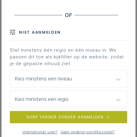
0
nieuwste
Stage en werkplekleren
Veiligheid
NIET AANMELDEN
ZOEKEN
Stel minstens één regio en één niveau in. We
MEER INSPIRATIE OVER LEERPLANNEN HEEN
passen dit toe als kijkfilter op de website, zodat
je de gepaste inhoud ziet.
Kies minstens een niveau
Kies minstens een regio
SURF VERDER ZONDER AANMELDEN
International user?
Geen onderwijsprofessional?