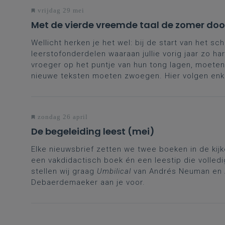
vrijdag 29 mei
Met de vierde vreemde taal de zomer doo
Wellicht herken je het wel: bij de start van het sch
leerstofonderdelen waaraan jullie vorig jaar zo 
vroeger op het puntje van hun tong lagen, moete
nieuwe teksten moeten zwoegen. Hier volgen enke
zondag 26 april
De begeleiding leest (mei)
Elke nieuwsbrief zetten we twee boeken in de kij
een vakdidactisch boek én een leestip die volledig
stellen wij graag
Umbilical
van Andrés Neuman en
Debaerdemaeker aan je voor.