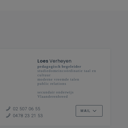
Loes
Verheyen
pedagogisch begeleider
studiedomeincoördinatie taal en
cultuur
moderne vreemde talen
public relations
secundair onderwijs
Vlaanderenbreed
02 507 06 55
MAIL
0478 23 21 53