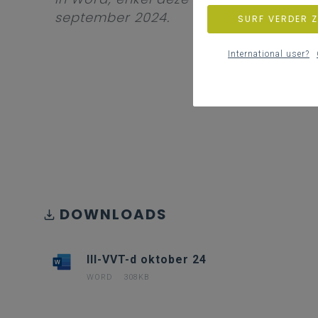
september 2024.
SURF VERDER 
International user?
DOWNLOADS
III-VVT-d oktober 24
WORD
308KB