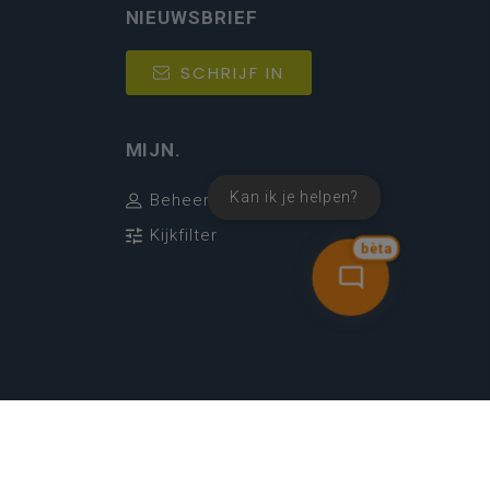
NIEUWSBRIEF
SCHRIJF IN
MIJN.
Kan ik je helpen?
Beheer
Kijkfilter
bèta