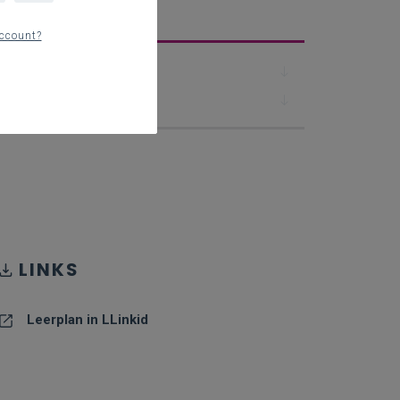
erplan
ccount?
Downloads
Contact
LINKS
Leerplan in LLinkid