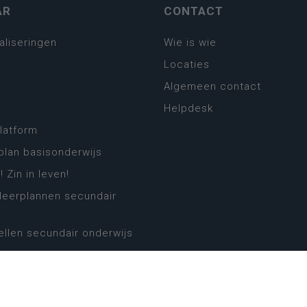
AR
CONTACT
aliseringen
Wie is wie
Locaties
Algemeen contact
Helpdesk
platform
plan basisonderwijs
! Zin in leven!
leerplannen secundair
llen secundair onderwijs
ansformatie
ender
eker