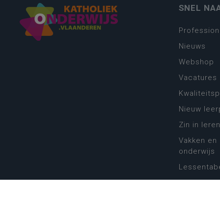
SNEL NA
Profession
Nieuws
Webshop
Vacatures
Kwaliteits
Nieuw leer
Zin in leren
Vakken en 
onderwijs
Lessentabe
Digitale tr
Schoolkal
Scholenzo