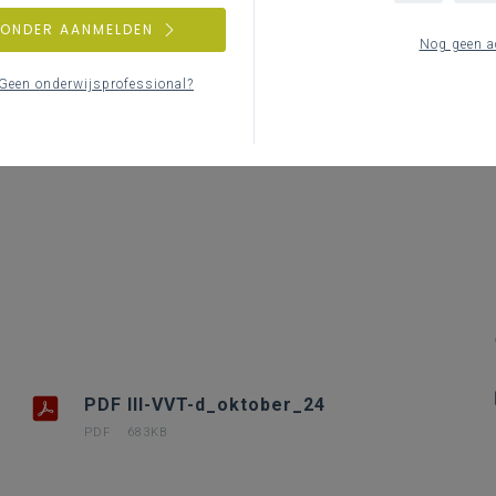
Le
ZONDER AANMELDEN
Nog geen a
Geen onderwijsprofessional?
PDF III-VVT-d_oktober_24
PDF
683KB