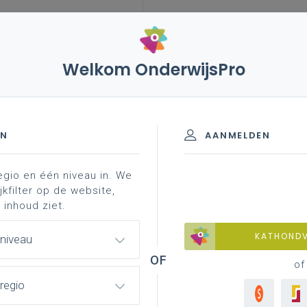
Welkom OnderwijsPro
leerplannen
vakken en leerplannen 3de graad
 graad - D-finaliteit
EN
AANMELDEN
egio en één niveau in. We
sionalisering
jkfilter op de website,
 inhoud ziet.
KATHOND
 niveau
of
regio
lledig afgewerkte versie van het leerplan
oor de volledige 3de graad vanaf 1