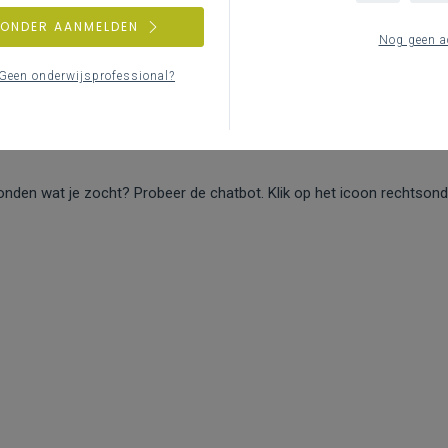
Probeer een andere zoekopdracht.
of
meld je aan
om oo
ZONDER AANMELDEN
Nog geen a
Geen onderwijsprofessional?
onden wat je zocht? Probeer de chatbot. Klik op het icoon rechtsond