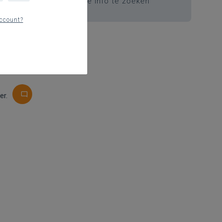
k binnen afgeschermde info te zoeken
ccount?
er.