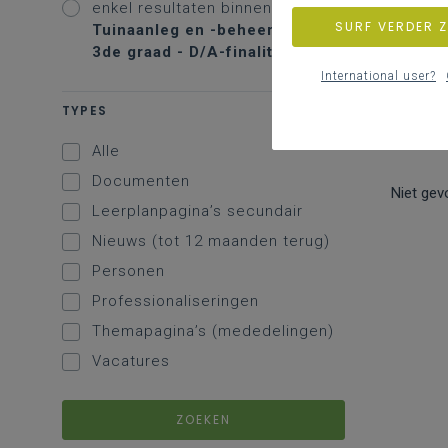
enkel resultaten binnen
SURF VERDER 
Tuinaanleg en -beheer S -
3de graad - D/A-finaliteit
International user?
TYPES
Alle
Documenten
Niet gev
Leerplanpagina’s secundair
Nieuws (tot 12 maanden terug)
Personen
Professionaliseringen
Themapagina’s (mededelingen)
Vacatures
ZOEKEN