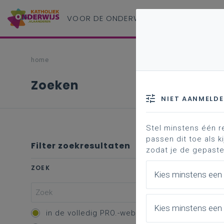
VOOR DE ONDERWIJS
PROFESSIONAL
home
Zoeken
NIET AANMELD
Stel minstens één r
passen dit toe als ki
Filter zoekresultaten
zodat je de gepaste
ZOEK
Kies minstens een
Kies minstens een 
in de volledig PRO.-website