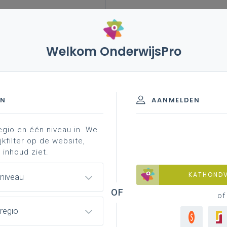
Welkom OnderwijsPro
EN
AANMELDEN
egio en één niveau in. We
jkfilter op de website,
 inhoud ziet.
KATHOND
 niveau
Geen zoekresulta
of
regio
Er komen geen items overeen met j