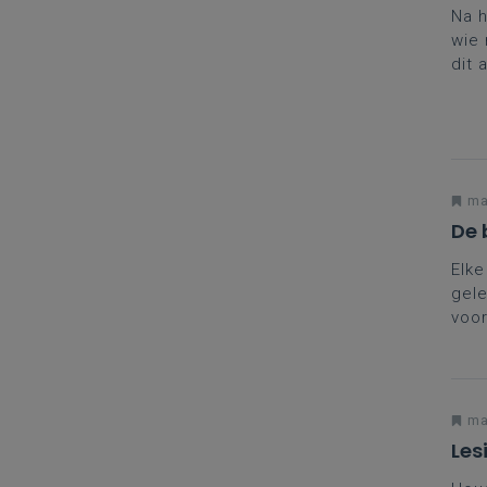
Na h
wie 
dit 
klas
maa
De 
Elke
gele
voor
Cata
tale
voo
maa
Les