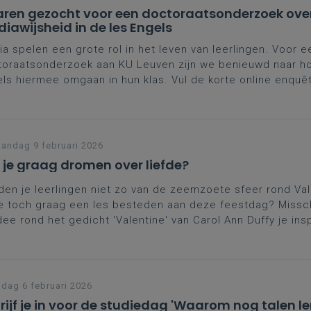
aren gezocht voor een doctoraatsonderzoek ove
iawijsheid in de les Engels
a spelen een grote rol in het leven van leerlingen. Voor e
oraatsonderzoek aan KU Leuven zijn we benieuwd naar ho
ls hiermee omgaan in hun klas. Vul de korte online enquêt
ten) en help mee een beter beeld te krijgen van hoe med
aag wordt geïntegreerd. Ook als mediawijsheid nog niet 
 in je lessen, is je ervaring zeker welkom.
ndag 9 februari 2026
jf je graag dromen over liefde?
en je leerlingen niet zo van de zeemzoete sfeer rond Val
je toch graag een les besteden aan deze feestdag? Missch
dee rond het gedicht 'Valentine' van Carol Ann Duffy je ins
oorbereiding is opgemaakt volgens het principe 'Engage, 
vate' dat in de leerplannennieuwsbrief van juni 2025 werd 
jdag 6 februari 2026
rijf je in voor de studiedag 'Waarom nog talen le