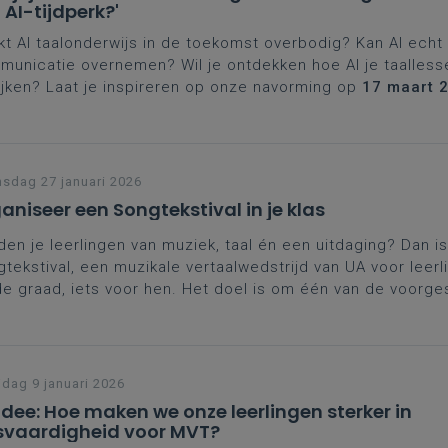
 AI-tijdperk?'
t AI taalonderwijs in de toekomst overbodig? Kan AI echt
unicatie overnemen? Wil je ontdekken hoe AI je taalless
ijken? Laat je inspireren op onze navorming op
17 maart 
rijk, een gezamenlijk initiatief van Eekhout Academy, Goethe
oliek Onderwijs Vlaanderen, KU Leuven, UCLL en VIVES.
sdag 27 januari 2026
aniseer een Songtekstival in je klas
en je leerlingen van muziek, taal én een uitdaging? Dan is
tekstival, een muzikale vertaalwedstrijd van UA voor leerl
e graad, iets voor hen. Het doel is om één van de voorge
jesteksten uit het Engels, Frans, Duits, Spaans, Italiaans ...
 info over deze wedstrijd die vertaaltalent en creativiteit
 je hier.
jdag 9 januari 2026
idee: Hoe maken we onze leerlingen sterker in
svaardigheid voor MVT?