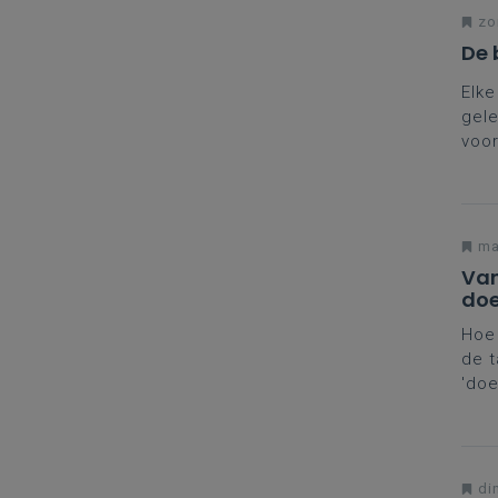
zon
De 
Elke
gele
voor
van
Deb
ma
Van
doe
Hoe 
de t
'doe
klas
voor
din