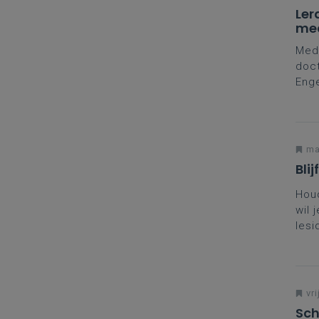
Ler
med
Medi
doct
Enge
minu
vand
komt
maa
Bli
Houd
wil 
lesi
lesv
acti
vri
Sch