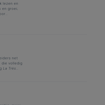
k lezen en
 en groei;
oor
eiders net
 die volledig
ag
La Très
n het
er aan je