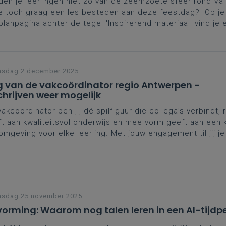
en je leerlingen niet zo van de zeemzoete sfeer rond Val
je toch graag een les besteden aan deze feestdag? Op je
planpagina achter de tegel 'Inspirerend materiaal' vind je 
 het gedicht 'Valentine', waarin Carol Ann Duffy een wel h
rwacht Valentijncadeau aanbiedt.
nsdag 2 december 2025
 van de vakcoördinator regio Antwerpen -
chrijven weer mogelijk
vakcoördinator ben jij dé spilfiguur die collega’s verbindt, 
t aan kwaliteitsvol onderwijs en mee vorm geeft aan een 
omgeving voor elke leerling. Met jouw engagement til jij j
 een hoger niveau. Dat verdient erkenning én ondersteun
gen we je van harte uit op de
Dag van de vakcoördinator
w workshops.
nsdag 25 november 2025
orming: Waarom nog talen leren in een AI-tijdp