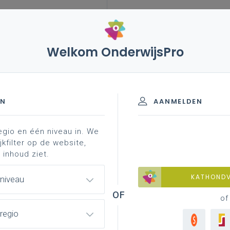
Welkom OnderwijsPro
leerplannen
vakken en leerplannen 3de graad
D-finaliteit
EN
AANMELDEN
egio en één niveau in. We
materiaal
achtergrond
professionalisering
jkfilter op de website,
 inhoud ziet.
KATHOND
 niveau
of
regio