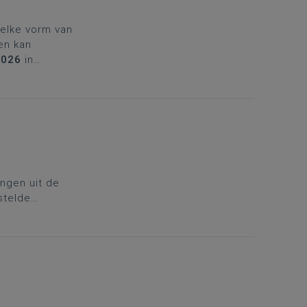
 elke vorm van
en kan
2026
in
-Institut,
ingen uit de
stelde
 te vertalen.
 combineert,