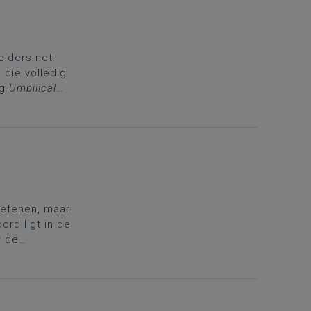
eiders net
 die volledig
ag
Umbilical
ffie
oefenen, maar
ord ligt in de
r de
oncrete