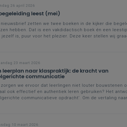
dag 26 april 2026
begeleiding leest (mei)
 nieuwsbrief zetten we twee boeken in de kijker die begel
zen hebben. Dat is een vakdidactisch boek én een leestip
 jezelf is, puur voor het plezier. Deze keer stellen wij gra
 Andrés Neuman en
Maar je hebt toch veel vakantie?
van Ste
aerdemaeker aan je voor.
andag 23 maart 2026
 leerplan naar klaspraktijk: de kracht van
lgerichte communicatie
zorgen we ervoor dat leerlingen niet louter bouwstenen 
aal ook effectief en authentiek leren gebruiken? Het antwo
lgerichte communicatieve opdracht'. Om de vertaling naa
praktijk verder te ondersteunen, lijsten we in dit artikel c
beelden op voor Duits, Frans en Engels.
sdag 10 maart 2026