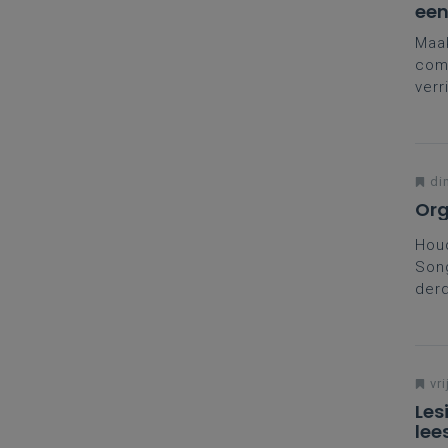
een
Maak
comm
verr
Kort
Kath
din
Org
Houd
Song
derd
lied
Meer
vind
vri
Les
lee