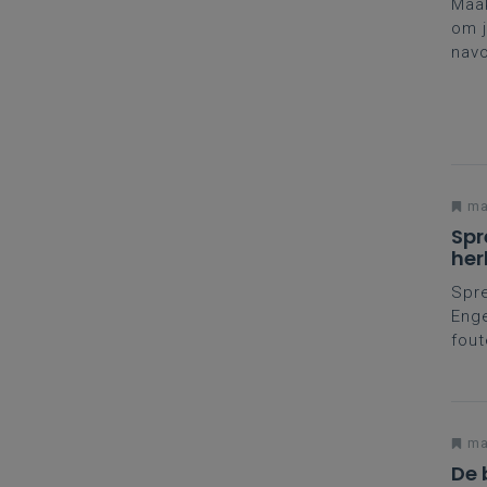
Maak
om j
navo
hand
Goet
VIVE
ma
Spr
her
Spre
Enge
fout
de l
de k
ma
De 