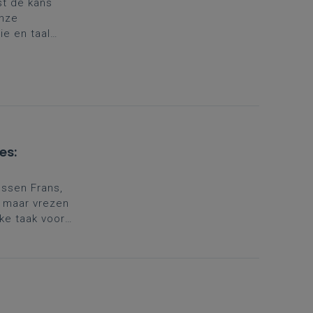
st de kans
onze
ie en taal
ut Academy,
CLL en
es:
essen Frans,
, maar vrezen
jke taak voor
in spreken in
tikel.