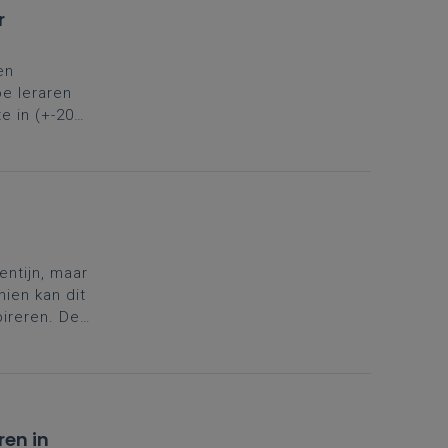
r
en
e leraren
e in (+-20
iawijsheid
vaak aan bod
entijn, maar
ien kan dit
pireren. De
study,
toegelicht.
ren in