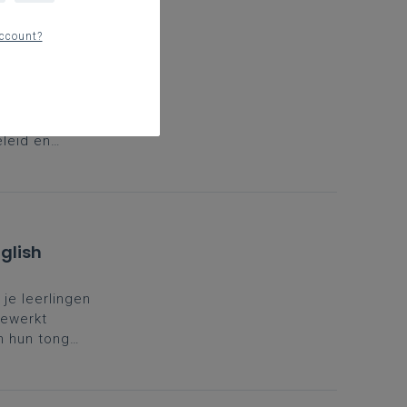
ccount?
de
 goed
n,
eleid en
dreven
 Mmderne
glish
 je leerlingen
gewerkt
n hun tong
euwe teksten
ngen met