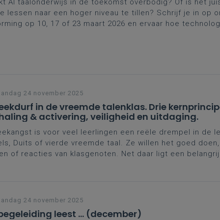
t AI taalonderwijs in de toekomst overbodig? Of is het jui
e lessen naar een hoger niveau te tillen? Schrijf je in op 
rming op 10, 17 of 23 maart 2026 en ervaar hoe technolog
 in hand gaan. Dit is een gezamenlijk initiatief van Eekho
he-Institut, Katholiek Onderwijs Vlaanderen, KU Leuven, U
S.
andag 24 november 2025
eekdurf in de vreemde talenklas. Drie kernprincip
haling & activering, veiligheid en uitdaging.
ekangst is voor veel leerlingen een reële drempel in de l
ls, Duits of vierde vreemde taal. Ze willen het goed doen
en of reacties van klasgenoten. Net daar ligt een belangri
eraar: een veilige, motiverende klasomgeving creëren waar
las een echte leerkans wordt. Ontdek er meer over in dit ar
andag 24 november 2025
begeleiding leest ... (december)