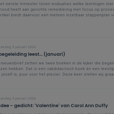
et eerste trimester tonen evaluaties welke leerlingen ster
nood heeft aan gerichte remediëring met focus op proces
artikel biedt daarvoor een meteen inzetbaar stappenplan v
sikale en individuele aanpak.
ndag 5 januari 2026
begeleiding leest... (januari)
 nieuwsbrief zetten we twee boeken in de kijker die begel
zen hebben. Dat is een vakdidactisch boek én een leestip
 jezelf is, puur voor het plezier. Deze keer stellen wij gra
strophique Visite du Zoo
van Joël Dicker en
Differentiëren i
nonderwijs – Kleine ingrepen, grote effecten
van Johan Keijz
r
.
ndag 5 januari 2026
idee - gedicht: 'Valentine' van Carol Ann Duffy