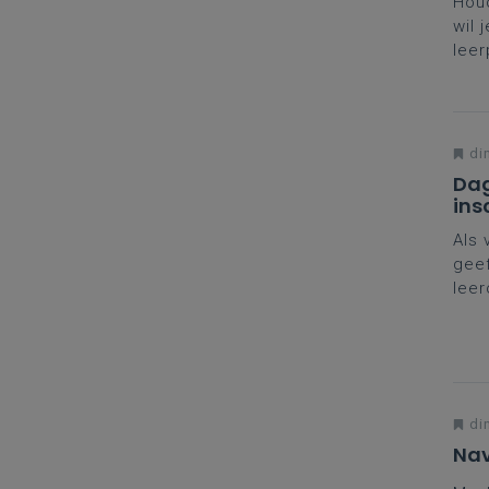
Houd
wil 
leer
rond
onve
di
Dag
ins
Als 
geef
leer
naar
nodi
jou
di
Nav