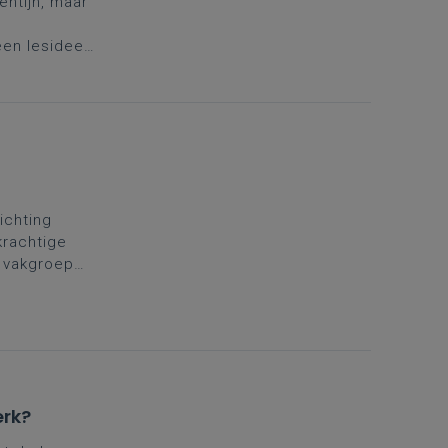
entijn, maar
een lesidee
eel
richting
krachtige
e vakgroep
ing. Daarom
.
Kies
erk?