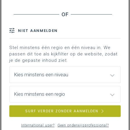
dinsdag 2 juni 2026
Vacature pedagogisch begeleider Moderne
vreemde talen - werkingsgebied Limburg
NIET AANMELDEN
maandag 25 mei 2026
Stel minstens één regio en één niveau in. We
“Make the most of your summer—and boost your
passen dit toe als kijkfilter op de website, zodat
English along the way!”
je de gepaste inhoud ziet.
Kies minstens een niveau
zondag 26 april 2026
De begeleiding leest (mei)
Kies minstens een regio
SURF VERDER ZONDER AANMELDEN
maandag 23 maart 2026
Van leerplan naar klaspraktijk: de kracht van
International user?
Geen onderwijsprofessional?
doelgerichte communicatie