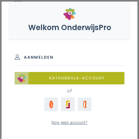
Filter
wis alle
ZOEK TOT 12 MAANDEN TERUG
Welkom OnderwijsPro
Engels - 2de graad - D-finaliteit
AANMELDEN
TOON RESULTATEN
KATHONDVLA-ACCOUNT
of
Nieuws
25
nieuwste
Nog geen account?