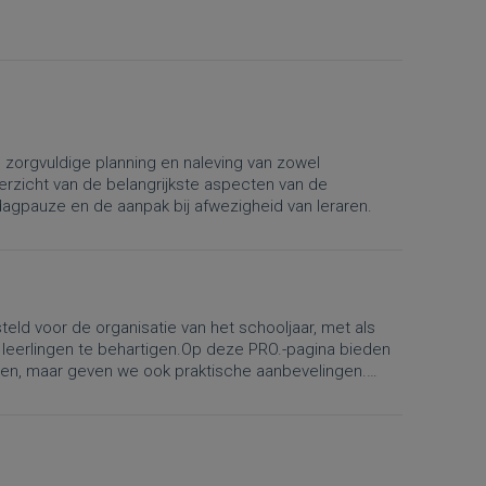
n zorgvuldige planning en naleving van zowel
verzicht van de belangrijkste aspecten van de
iddagpauze en de aanpak bij afwezigheid van leraren.
eld voor de organisatie van het schooljaar, met als
 leerlingen te behartigen.Op deze PRO.-pagina bieden
lgen, maar geven we ook praktische aanbevelingen.
atie van lestijden, vakanties, lesvrije dagen en de
e Algemene Pedagogische Reglementering nr. 4 “Het
 het wijzigingsbesluit betreffende de organisatie van
gingen gelden vanaf 1 september 2026.