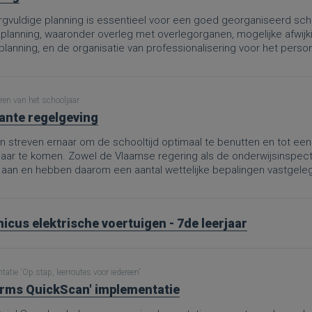
gvuldige planning is essentieel voor een goed georganiseerd schoo
 planning, waaronder overleg met overlegorganen, mogelijke afwijk
rplanning, en de organisatie van professionalisering voor het per
te hanteren, kunnen scholen ervoor zorgen dat zowel leerlingen al
delen.
ren van het schooljaar
ante regelgeving
 streven ernaar om de schooltijd optimaal te benutten en tot een 
jaar te komen. Zowel de Vlaamse regering als de onderwijsinspe
 aan en hebben daarom een aantal wettelijke bepalingen vastgele
icus elektrische voertuigen - 7de leerjaar
atie 'Op.stap, leerroutes voor iedereen'
rms QuickScan' implementatie