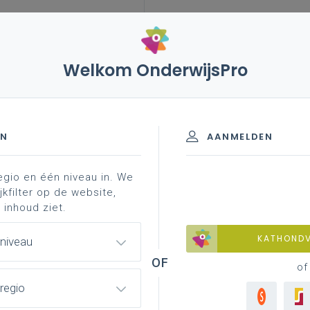
Welkom OnderwijsPro
EN
AANMELDEN
egio en één niveau in. We
jkfilter op de website,
 inhoud ziet.
ssionaliseringsdatabank
KATHOND
 niveau
of
enpagina
regio
ht van alle leerplannen met ondersteunend materiaal per leerplan.