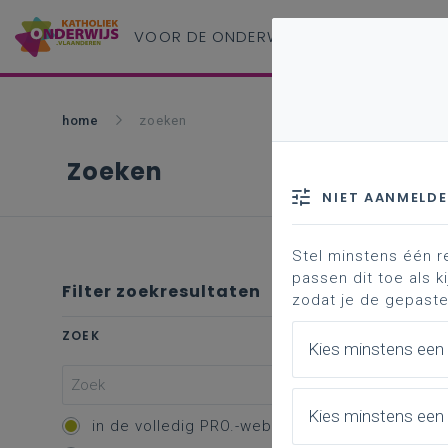
VOOR DE ONDERWIJS
PROFESSIONAL
home
zoeken
Zoeken
NIET AANMELD
Stel minstens één r
passen dit toe als ki
Filter zoekresultaten
zodat je de gepaste
Profe
ZOEK
Kies minstens een
Vakk
Kies minstens een 
Overzic
in de volledig PRO.-website