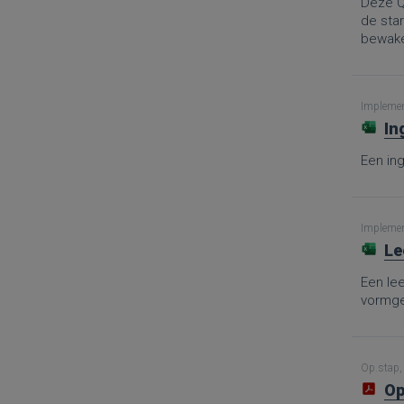
Deze Q
de sta
bewaken
Implement
In
Een in
Implement
Le
Een le
vormge
Op.stap, 
Op