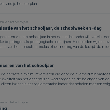
er vind je het leerplan.
ren van het schooljaar
isatie van het schooljaar, de schoolweek en -dag
aniseren van het schooljaar in het secundair onderwijs vereist ee
jke bepalingen als pedagogische richtlijnen. Hier bieden wij een o
atie van het schooljaar, inclusief de indeling van de lestijd, de m
iseren van het schooljaar
de decretale minimumvereisten die door de overheid zijn vastgest
e kwaliteit van het onderwijs te waarborgen en de belangen van de
t alleen inzicht in het reglementaire kader dat scholen moeten vo
evenwichtige spreiding van onderwijstijd en vrije tijd tot de organis
 van evaluatieperiodes.Deze PRO.-pagina is een omzetting van d
bruik van de schooltijd in het secundair onderwijs”, aangepast aan
ren van het schooljaar
ooljaar, dat definitief werd goedgekeurd op 8 mei 2026. De wijzi
ing