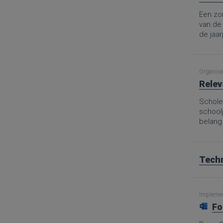
Een zor
van de
de jaa
aanpak 
en mid
Organise
Relev
Scholen
school
belang
Techn
Implement
Fo