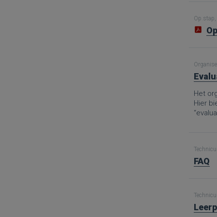
Op.stap, 
Op
Organise
Evalu
Het org
Hier b
“evalua
Technicus
FAQ
Technicus
Leerp