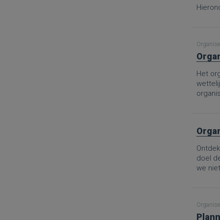
Hierond
Organise
Organ
Het org
wetteli
organis
Organ
Ontdek 
doel d
we nie
Van de 
aanpak
goed ge
Organise
het sch
Plann