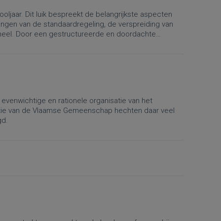
ljaar. Dit luik bespreekt de belangrijkste aspecten
ingen van de standaardregeling, de verspreiding van
soneel. Door een gestructureerde en doordachte
s leraren optimaal profiteren van de beschikbare tijd
evenwichtige en rationele organisatie van het
ctie van de Vlaamse Gemeenschap hechten daar veel
gd.