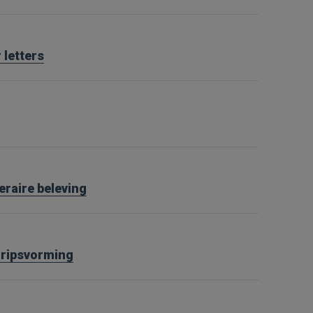
 letters
teraire beleving
gripsvorming