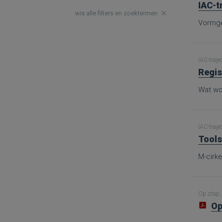
IAC-t
wis alle filters en zoektermen
Vormge
IAC-traje
Regis
Wat wor
IAC-traje
Tools
M-cirke
Op.stap, 
Op