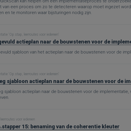
uickScan kan helpen om een implementatieproces te onderzoeken
rt van een proces om zo te detecteren waarop moet ingezet worden
 en te monitoren waar bijsturingen nodig zijn.
atie 'Op.stap, leerroutes voor iedereen'
gevuld actieplan naar de bouwstenen voor de implemen
gevuld sjabloon van het actieplan naar de bouwstenen voor de imp
atie 'Op.stap, leerroutes voor iedereen'
eg sjabloon actieplan naar de bouwstenen voor de i
eg sjabloon actieplan naar de bouwstenen voor de implementatie
ven.
leerroutes voor iedereen
.stapper 15: benaming van de coherentie kleuter