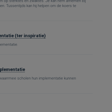
 op sterktes en zwaktes. Je kan hem afnemen bij
. Tussentijds kan hij helpen om de koers te
tatie (ter inspiratie)
lementatie.
mplementatie
, waarrmee scholen hun implementatie kunnen