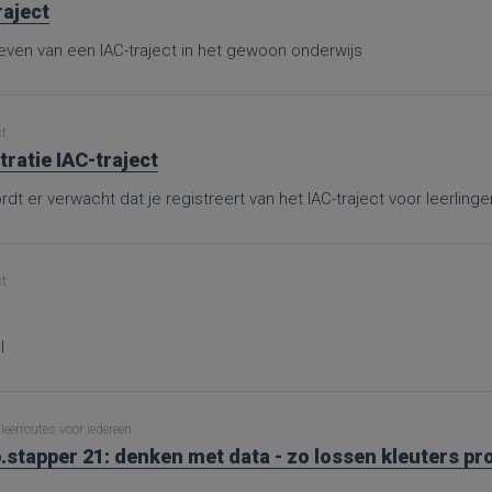
raject
ven van een IAC-traject in het gewoon onderwijs
ct
tratie IAC-traject
dt er verwacht dat je registreert van het IAC-traject voor leerling
ct
l
leerroutes voor iedereen
.stapper 21: denken met data - zo lossen kleuters p