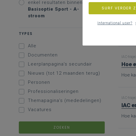
enkel resultaten binnen
SURF VERDER 
Basisoptie Sport - A-
stroom
IAC-traje
Bron
International user?
TYPES
Hier vi
Alle
Documenten
IAC-traje
Hoe e
Leerplanpagina’s secundair
Nieuws (tot 12 maanden terug)
Hoe ka
Personen
Professionaliseringen
IAC-traje
Themapagina’s (mededelingen)
IAC e
Vacatures
Hoe ka
ZOEKEN