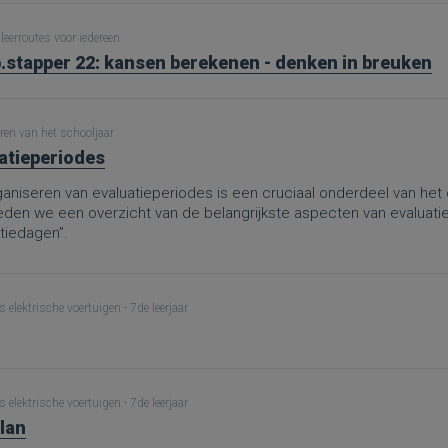
leerroutes voor iedereen
.stapper 22: kansen berekenen - denken in breuken
ren van het schooljaar
atieperiodes
aniseren van evaluatieperiodes is een cruciaal onderdeel van het 
ieden we een overzicht van de belangrijkste aspecten van evaluati
tiedagen”.
 elektrische voertuigen - 7de leerjaar
 elektrische voertuigen - 7de leerjaar
lan