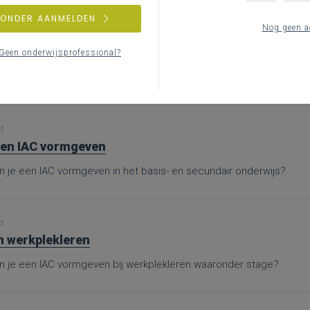
ZONDER AANMELDEN
Nog geen a
ct
nen
Geen onderwijsprofessional?
nd je bijkomende informatie en inspiratie bij het uitwerken van wer
ct
en IAC vormgeven
n je een IAC vormgeven in het basis- en secundair onderwijs?
ct
n werkplekleren
n je een IAC vormgeven bij werkplekleren waaronder stage?