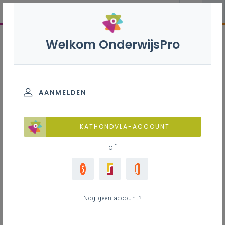
Welkom OnderwijsPro
Evaluatiebox basisonderwijs
AANMELDEN
Evaluatie-instrumenten
KATHONDVLA-ACCOUNT
of
Opzoekwerk
Nog geen account?
Inhoudstafel