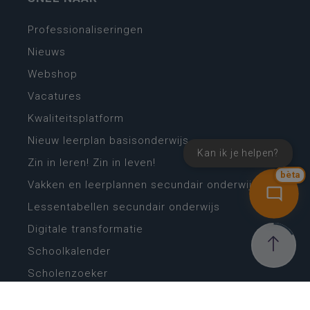
Professionaliseringen
Nieuws
Webshop
Vacatures
Kwaliteitsplatform
Nieuw leerplan basisonderwijs
Kan ik je helpen?
Zin in leren! Zin in leven!
bèta
Vakken en leerplannen secundair onderwijs
Lessentabellen secundair onderwijs
Digitale transformatie
Schoolkalender
Scholenzoeker
Algemene website