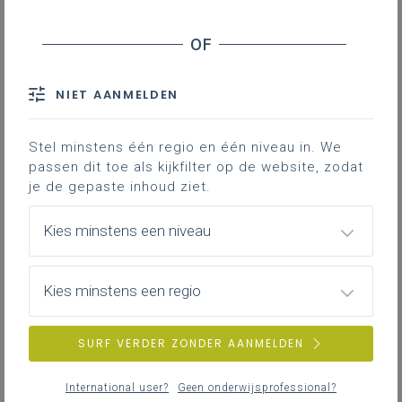
Opzoekwerk op het einde van een toets
Nabespreking
Na het invullen van een toets (over eender
NIET AANMELDEN
welk thema), krijgen de leerlingen
vijf minuten de tijd om nog niet ingevulde
Stel minstens één regio en één niveau in. We
vragen
met behulp van
passen dit toe als kijkfilter op de website, zodat
informatiebronnen
naar keuze in te vullen.
je de gepaste inhoud ziet.
Nadien reflecteren de leraar en leerlingen
over hun aanpak.
Kies minstens een niveau
Opzoekwerk op het einde van een
Kies minstens een regio
toets
De leerlingen maken een toets (over ontwikkeling van
SURF VERDER ZONDER AANMELDEN
oriëntatie op de wereld, taalontwikkeling, wiskundige
ontwikkeling …)
International user?
Geen onderwijsprofessional?