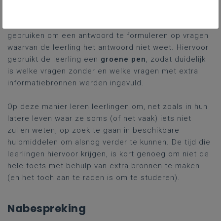
Je geeft vijf minuten voor het einde van de toets een
signaal. Dit signaal wil zeggen dat het
toegestaan
is
verschillende
informatiebronnen
naar keuze te
gebruiken om een antwoord te formuleren op vragen
waarvan de leerling het antwoord niet weet. Hiervoor
gebruikt de leerling een
groene pen
, zodat duidelijk
is welke vragen zonder en welke vragen met extra
informatiebronnen werden ingevuld.
Op deze manier leren leerlingen om, net zoals in hun
latere leven waar ze soms (of net vaak) iets niet
zullen weten, op zoek te gaan in beschikbare
hulpmiddelen om alsnog verder te kunnen. De tijd die
leerlingen hiervoor krijgen, is kort genoeg om niet de
hele toets met behulp van extra bronnen te maken
(en het toch aan te raden is om te studeren).
Nabespreking