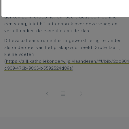
denken de leerlingen eerst individueel na.
Over de vragen op het tweede deel van het werkblad
denken ze in groep na. Om beurt kiest een leerling
een vraag, leidt hij het gesprek over deze vraag en
vertelt nadien de essentie aan de klas.
Dit evaluatie-instrument is uitgewerkt terug te vinden
als onderdeel van het praktijkvoorbeeld 'Grote taart,
kleine voeten'
(
https://zill.katholiekonderwijs.vlaanderen/#!/bib/2dc90
c909-476b-9863-b5592524d89a
)