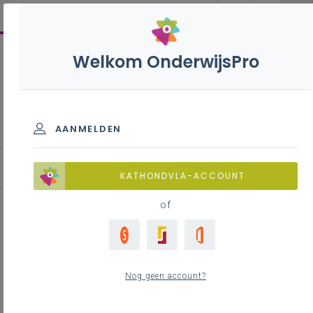
Welkom OnderwijsPro
Evaluatiebox basisonderwijs
AANMELDEN
Evaluatie-instrumenten
KATHONDVLA-ACCOUNT
of
Samenwerkingsproject
Nog geen account?
Inhoudstafel