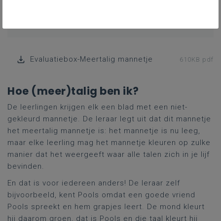
ZILL DOELEN
Evaluatiebox-Meertalig mannetje
610KB pdf
Hoe (meer)talig ben ik?
De leerlingen krijgen elk een blad met een niet-
gekleurd mannetje. De leraar legt uit dat dit mannetje
het meertalig mannetje is: het mannetje is nu leeg,
maar elke leerling mag het mannetje kleuren op zulke
manier dat het weergeeft waar alle talen zich in je lijf
bevinden.
En dat is voor iedereen anders! De leraar zelf
bijvoorbeeld, kent Pools omdat een goede vriend
Pools spreekt en hem grapjes leert. De mond kleurt
hij daarom groen, dat is Pools en die taal kleurt hij