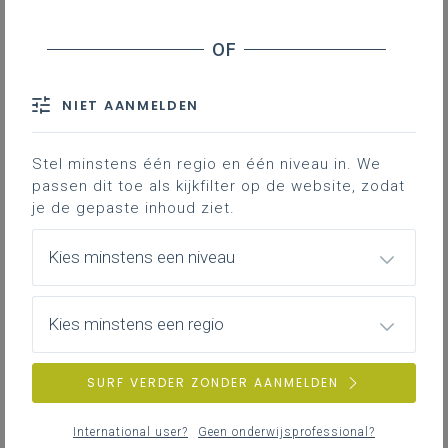
Hoe (meer)talig ben ik?
Mijn kleurrijk meertalig mannetje
Klasgesprek: mannetjes vol taal en talen ...
NIET AANMELDEN
Downloads
Stel minstens één regio en één niveau in. We
passen dit toe als kijkfilter op de website, zodat
Deze observatietool geeft inzicht in de
je de gepaste inhoud ziet.
talige grondhouding
van leerlingen en
met name in de wijze waarop leerlingen
Kies minstens een niveau
nadenken over taalvariatie, de eigen
meertaligheid en de meertaligheid van
anderen. Hiervoor observeert de
Kies minstens een regio
leraar leerlingen tijdens het inkleuren van
een 'meertalig mannetje' en peilt hij naar
SURF VERDER ZONDER AANMELDEN
de reacties van een leerling tijdens een
gesprek over het meertalig mannetje.
International user?
Geen onderwijsprofessional?