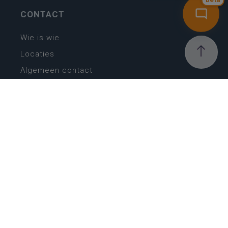
bèta
CONTACT
Wie is wie
Locaties
Algemeen contact
Helpdesk
NIEUWSBRIEF
SCHRIJF IN
MIJN.
Beheer
Kijkfilter