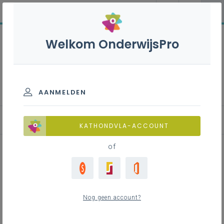
Welkom OnderwijsPro
Evaluatiebox basisonderwijs
AANMELDEN
Evaluatie-instrumenten
KATHONDVLA-ACCOUNT
of
Hoe (meer)talig ben ik
Nog geen account?
Inhoudstafel