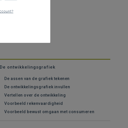
ccount?
De ontwikkelingsgrafiek
De assen van de grafiek tekenen
De ontwikkelingsgrafiek invullen
Vertellen over de ontwikkeling
Voorbeeld rekenvaardigheid
Voorbeeld bewust omgaan met consumeren