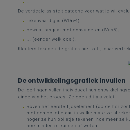
…
De verticale as stelt datgene voor wat je wil eval
rekenvaardig is (WDrv4);
bewust omgaat met consumeren (IVds5);
... (eender welk doel).
Kleuters tekenen de grafiek niet zelf, maar vertr
De ontwikkelingsgrafiek invullen
De leerlingen vullen individueel hun ontwikkelingsg
einde van het proces. Ze doen dit als volgt:
Boven het eerste tijdselement (op de horizont
met een bolletje aan in welke mate ze al re
hoger ze hun bolletje tekenen, hoe meer ze k
hoe minder ze kunnen of weten.