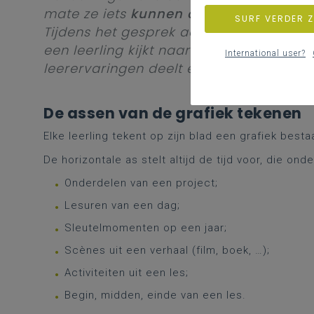
mate ze iets
kunnen of weten
doorheen 
SURF VERDER 
Tijdens het gesprek achteraf, evalueer 
een leerling kijkt naar zichzelf, in welk
International user?
leerervaringen deelt en reflecteert op zi
De assen van de grafiek tekenen
Elke leerling tekent op zijn blad een grafiek best
De horizontale as stelt altijd de tijd voor, die on
Onderdelen van een project;
Lesuren van een dag;
Sleutelmomenten op een jaar;
Scènes uit een verhaal (film, boek, …);
Activiteiten uit een les;
Begin, midden, einde van een les.