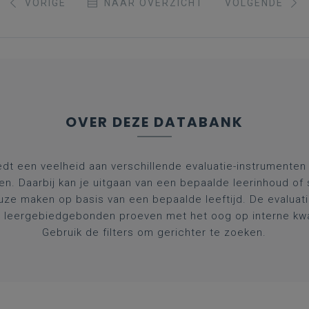
VORIGE
NAAR OVERZICHT
VOLGENDE
OVER DEZE DATABANK
dt een veelheid aan verschillende evaluatie-instrumenten a
en. Daarbij kan je uitgaan van een bepaalde leerinhoud of
uze maken op basis van een bepaalde leeftijd. De evaluat
 leergebiedgebonden proeven met het oog op interne kwal
Gebruik de filters om gerichter te zoeken.