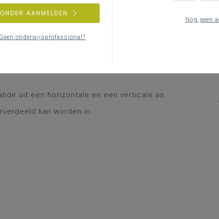
de tijd.
ZONDER AANMELDEN
Nog geen a
je
persoonsgebonden doelen
, zoals hoe
e mate hij gelooft te kunnen groeien, hoe hij
Geen onderwijsprofessional?
chzelf.
aande uit een horizontale en een verticale as.
derverdeeld kan worden in: