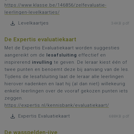
https://www.klasse.be/146856/zelfevaluatie-
leerlingen-levelkaartjes/
Levelkaartjes
34KB pdf
De Expertis evaluatiekaart
Met de Expertis Evaluatiekaart worden suggesties
aangereikt om de
lesafsluiting
effectief en
inspirerend
invulling
te geven. De leraar kiest één of
twee punten en benoemt deze bij aanvang van de les.
Tijdens de lesafsluiting laat de leraar alle leerlingen
hierover nadenken en laat hij (al dan niet) willekeurig
enkele leerlingen over de vooraf gekozen punten iets
zeggen.
https://expertis.nl/kennisbank/evaluatiekaart/
Expertis Evaluatiekaart
688KB pdf
De wasspelden-jive