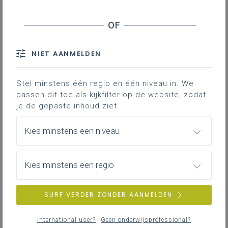
Voorbereiding
Evalueren na de les
Wat na de evaluatie?
Nog meer inspiratie
NIET AANMELDEN
Stel minstens één regio en één niveau in. We
Downloads
passen dit toe als kijkfilter op de website, zodat
je de gepaste inhoud ziet.
De leerlingen geven via een wasspeld op
het verkeerslicht aan of het doel van een
Kies minstens een niveau
les al dan niet
behaald
is.
Evaluatiebox-Verkeerslicht
1MB pdf
Kies minstens een regio
Voorbereiding
SURF VERDER ZONDER AANMELDEN
Bij het ZILL-doel hierboven selecteer je ook de
International user?
Geen onderwijsprofessional?
doelen
die je binnen de les in de focus wil zetten.