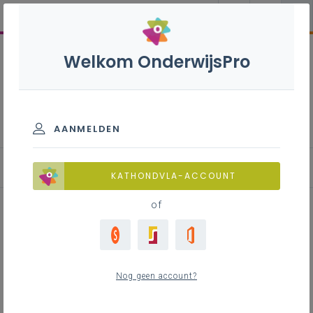
Welkom OnderwijsPro
Evaluatiebox basisonderwijs
AANMELDEN
Evaluatie-instrumenten
KATHONDVLA-ACCOUNT
of
Het verkeerslicht
Nog geen account?
Inhoudstafel