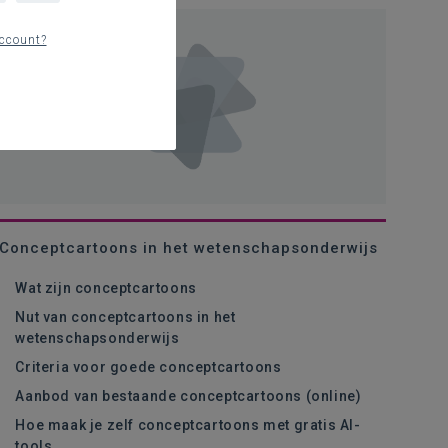
ccount?
Conceptcartoons in het wetenschapsonderwijs
Wat zijn conceptcartoons
Nut van conceptcartoons in het
wetenschapsonderwijs
Criteria voor goede conceptcartoons
Aanbod van bestaande conceptcartoons (online)
Hoe maak je zelf conceptcartoons met gratis AI-
tools