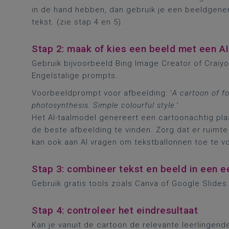
in de hand hebben, dan gebruik je een beeldgen
tekst. (zie stap 4 en 5).
Stap 2: maak of kies een beeld met een A
Gebruik bijvoorbeeld Bing Image Creator of Craiy
Engelstalige prompts.
Voorbeeldprompt voor afbeelding: ‘
A cartoon of f
photosynthesis. Simple colourful style.’
Het AI-taalmodel genereert een cartoonachtig pl
de beste afbeelding te vinden. Zorg dat er ruimte
kan ook aan AI vragen om tekstballonnen toe te v
Stap 3: combineer tekst en beeld in een
Gebruik gratis tools zoals Canva of Google Slides.
Stap 4: controleer het eindresultaat
Kan je vanuit de cartoon de relevante leerlinge