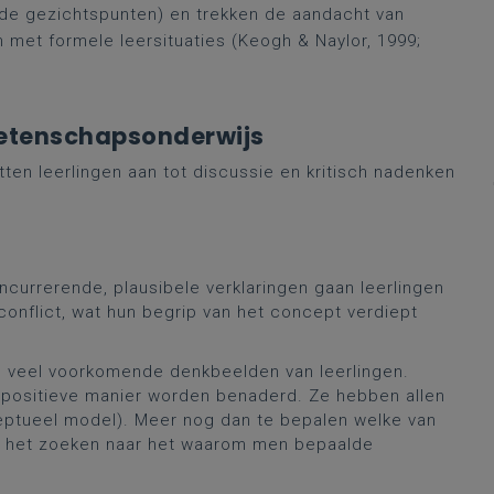
nde gezichtspunten) en trekken de aandacht van
met formele leersituaties (Keogh & Naylor, 1999;
wetenschapsonderwijs
etten leerlingen aan tot discussie en kritisch nadenken
currerende, plausibele verklaringen gaan leerlingen
onflict, wat hun begrip van het concept verdiept
 veel voorkomende denkbeelden van leerlingen.
en positieve manier worden benaderd. Ze hebben allen
ptueel model). Meer nog dan te bepalen welke van
 is het zoeken naar het waarom men bepaalde