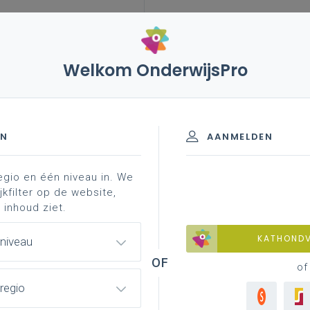
Welkom OnderwijsPro
leerplannen
vakken en leerplannen 1ste graad
riaal
conceptcar ...
e graad B-stroom
EN
AANMELDEN
egio en één niveau in. We
materiaal
achtergrond
contacteer je pedagogisch
jkfilter op de website,
 inhoud ziet.
KATHOND
 niveau
schapsonderwijs
of
regio