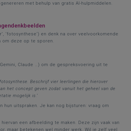
genereren met behulp van gratis AI-hulpmiddelen.
ingendenkbeelden
er', 'fotosynthese') en denk na over veelvoorkomende
en om deze op te sporen.
 Gemini, Claude …) om de gespreksvoering uit te
tosynthese. Beschrijf vier leerlingen die hierover
s van het concept geven zodat vanuit het geheel van de
tatie mogelijk is
.'
n hun uitspraken. Je kan nog bijsturen: vraag om
hiervan een afbeelding te maken. Deze zijn vaak van
or, maar betekenen wel minder werk. Wil je zelf veel