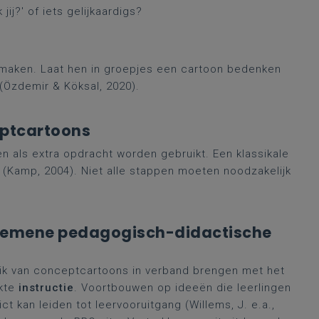
j?' of iets gelijkaardigs?
 maken. Laat hen in groepjes een cartoon bedenken
(Özdemir & Köksal, 2020).
eptcartoons
n als extra opdracht worden gebruikt. Een klassikale
n (Kamp, 2004). Niet alle stappen moeten noodzakelijk
algemene pedagogisch-didactische
ik van conceptcartoons in verband brengen met het
ikte
instructie
. Voortbouwen op ideeën die leerlingen
t kan leiden tot leervooruitgang (Willems, J. e.a.,