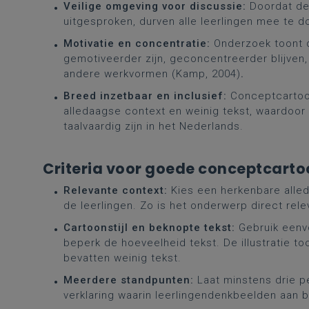
Veilige omgeving voor discussie:
Doordat de
uitgesproken, durven alle leerlingen mee te d
Motivatie en concentratie:
Onderzoek toont 
gemotiveerder zijn, geconcentreerder blijven, 
andere werkvormen (Kamp, 2004)
.
Breed inzetbaar en inclusief:
Conceptcartoon
alledaagse context en weinig tekst, waardoor 
taalvaardig zijn in het Nederlands.
Criteria voor goede conceptcart
Relevante context:
Kies een herkenbare alleda
de leerlingen. Zo is het onderwerp direct rele
Cartoonstijl en beknopte tekst:
Gebruik eenvo
beperk de hoeveelheid tekst. De illustratie t
bevatten weinig tekst.
Meerdere standpunten:
Laat minstens drie p
verklaring waarin leerlingendenkbeelden aan