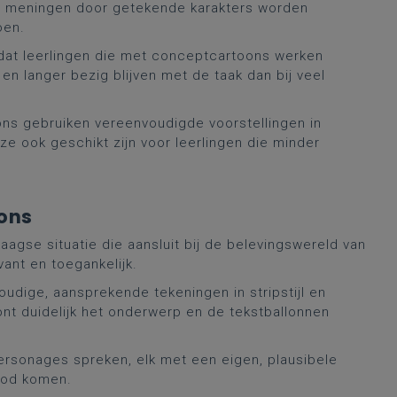
 meningen door getekende karakters worden
oen.
dat leerlingen die met conceptcartoons werken
en langer bezig blijven met de taak dan bij veel
s gebruiken vereenvoudigde voorstellingen in
ze ook geschikt zijn voor leerlingen die minder
oons
agse situatie die aansluit bij de belevingswereld van
vant en toegankelijk.
udige, aansprekende tekeningen in stripstijl en
oont duidelijk het onderwerp en de tekstballonnen
ersonages spreken, elk met een eigen, plausibele
 bod komen.