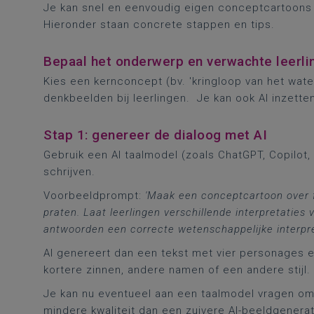
Je kan snel en eenvoudig eigen conceptcartoons 
Hieronder staan concrete stappen en tips.
Bepaal het onderwerp en verwachte leerl
Kies een kernconcept (bv. 'kringloop van het wat
denkbeelden bij leerlingen. Je kan ook AI inzett
Stap 1: genereer de dialoog met AI
Gebruik een AI taalmodel (zoals ChatGPT, Copilot,
schrijven.
Voorbeeldprompt:
'
Maak een conceptcartoon over fo
praten. Laat leerlingen verschillende interpretatie
antwoorden een correcte wetenschappelijke interpre
AI genereert dan een tekst met vier personages e
kortere zinnen, andere namen of een andere stijl.
Je kan nu eventueel aan een taalmodel vragen om 
mindere kwaliteit dan een zuivere AI-beeldgenerat