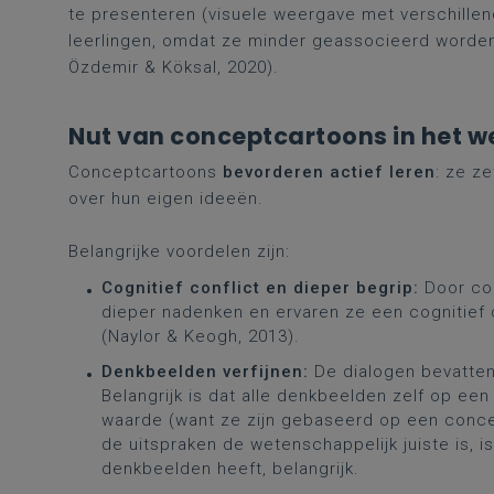
te presenteren (visuele weergave met verschille
leerlingen, omdat ze minder geassocieerd worden 
Özdemir & Köksal, 2020).
Nut van conceptcartoons in het 
Conceptcartoons
bevorderen actief leren
: ze z
over hun eigen ideeën.
Belangrijke voordelen zijn:
Cognitief conflict en dieper begrip:
Door con
dieper nadenken en ervaren ze een cognitief c
(Naylor & Keogh, 2013).
Denkbeelden verfijnen:
De dialogen bevatten
Belangrijk is dat alle denkbeelden zelf op e
waarde (want ze zijn gebaseerd op een conce
de uitspraken de wetenschappelijk juiste is,
denkbeelden heeft, belangrijk.