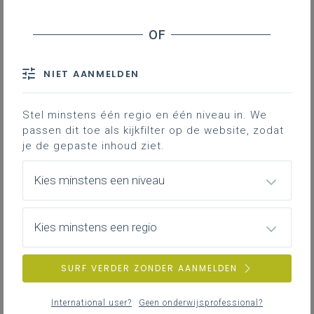
Stage en werkplekleren
Veiligheid
NIET AANMELDEN
ZOEKEN
Stel minstens één regio en één niveau in. We
MEER INSPIRATIE OVER LEERPLANNEN HEEN
passen dit toe als kijkfilter op de website, zodat
je de gepaste inhoud ziet.
Kies minstens een niveau
Kies minstens een regio
SURF VERDER ZONDER AANMELDEN
International user?
Geen onderwijsprofessional?