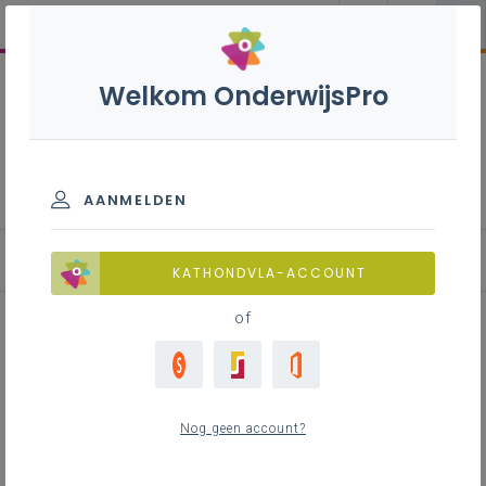
Welkom OnderwijsPro
Verzorgende/Zorgkundige
- 7de leerjaar
AANMELDEN
KATHONDVLA-ACCOUNT
of
Inspiratie bij het kwaliteitsvol
evalueren van de stage in
Nog geen account?
Verzorgende-Zorgkundige