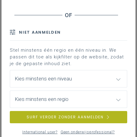
Inhoudstafel
7 criteria voor kwaliteitsvol evalueren toegepast op
de evaluatie van de stage
NIET AANMELDEN
Samen de kwaliteitsbril opzetten?
Visual: kwaliteitsvol evalueren van de stage vanuit de
Stel minstens één regio en één niveau in. We
7 criteria voor kwaliteitsvol evalueren
passen dit toe als kijkfilter op de website, zodat
je de gepaste inhoud ziet.
De
7 criteria voor een kwaliteitsvolle
Kies minstens een niveau
evaluatie
bieden een handvat om te
reflecteren over het kwaliteitsvol
evalueren van stages. Vanuit dit
Kies minstens een regio
perspectief, nemen we je mee in een
inspiratiedocument dat het gesprek over
SURF VERDER ZONDER AANMELDEN
de mate waarin de evaluatie van jullie
stage in Verzorgende-Zorgkundige
International user?
Geen onderwijsprofessional?
kwaliteitsvol is, kan ondersteunen.