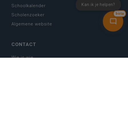
Kan ik je helpen?
Schoolkalender
bèta
Scholenzoeker
Algemene website
CONTACT
Wie is wie
Locaties
Algemeen contact
Helpdesk
NIEUWSBRIEF
SCHRIJF IN