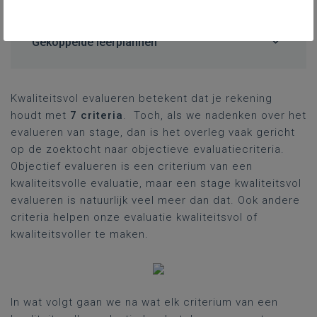
Gekoppelde leerplannen
Kwaliteitsvol evalueren betekent dat je rekening
houdt met
7 criteria
. Toch, als we nadenken over het
evalueren van stage, dan is het overleg vaak gericht
op de zoektocht naar objectieve evaluatiecriteria.
Objectief evalueren is een criterium van een
kwaliteitsvolle evaluatie, maar een stage kwaliteitsvol
evalueren is natuurlijk veel meer dan dat. Ook andere
criteria helpen onze evaluatie kwaliteitsvol of
kwaliteitsvoller te maken.
In wat volgt gaan we na wat elk criterium van een