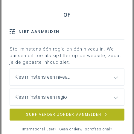
Leerplanpagina’s secundair
leerplan.
Nieuws (tot 12 maanden terug)
Personen
IAC-traject
Professionaliseringen
NIET AANMELDEN
Bronnen
Themapagina’s (mededelingen)
Hier vind je bijkomende informatie en inspiratie bij het uitwerken
Vacatures
van werkplekleren voor jongeren met een IAC-verslag.
Stel minstens één regio en één niveau in. We
passen dit toe als kijkfilter op de website, zodat
je de gepaste inhoud ziet.
IAC-traject
ZOEKEN
Hoe een IAC vormgeven
Kies minstens een niveau
Hoe kan je een IAC vormgeven in het basis- en secundair
wis alle filters en zoektermen
onderwijs?
Kies minstens een regio
SURF VERDER ZONDER AANMELDEN
IAC-traject
IAC en werkplekleren
International user?
Geen onderwijsprofessional?
Hoe kan je een IAC vormgeven bij werkplekleren waaronder